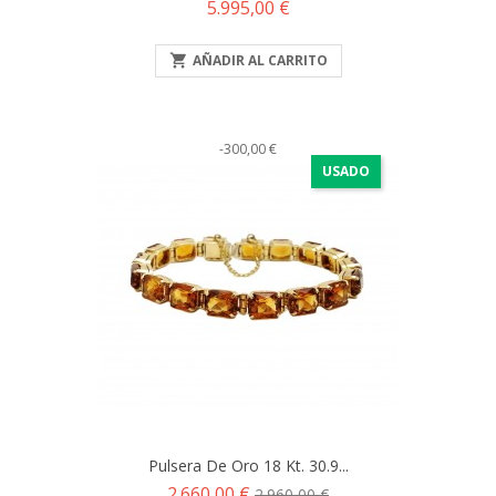
Precio
5.995,00 €

AÑADIR AL CARRITO
-300,00 €
USADO
Pulsera De Oro 18 Kt. 30.9...
Precio
Precio
2.660,00 €
2.960,00 €