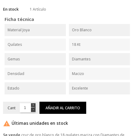
En stock
1 Artículo
Ficha técnica
Material Joya
Oro Blanco
Quilates
18 Kt
Gemas
Diamantes
Densidad
Macizo
Estado
Excelente
Cant
AÑADIR AL CARRITO

Últimas unidades en stock
Se vende
cruz de oro blanco de 18 quilates maciza con Diamantes de