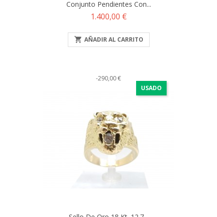
Conjunto Pendientes Con...
Precio
1.400,00 €

AÑADIR AL CARRITO
-290,00 €
USADO
Sello De Oro 18 Kt. 12.7...