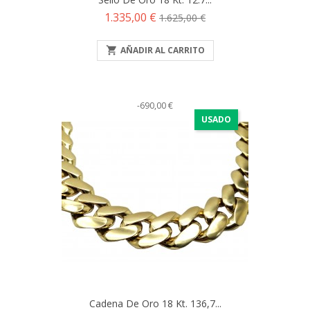
Precio
Precio
1.335,00 €
1.625,00 €
base

AÑADIR AL CARRITO
-690,00 €
USADO
Cadena De Oro 18 Kt. 136,7...