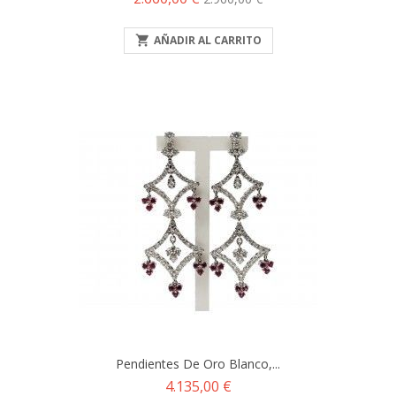
base

AÑADIR AL CARRITO
Pendientes De Oro Blanco,...
Precio
4.135,00 €