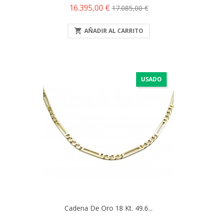
Precio
Precio
16.395,00 €
17.085,00 €
base

AÑADIR AL CARRITO
USADO
Cadena De Oro 18 Kt. 49.6...