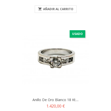

AÑADIR AL CARRITO
USADO
Anillo De Oro Blanco 18 Kt....
Precio
1.420,00 €