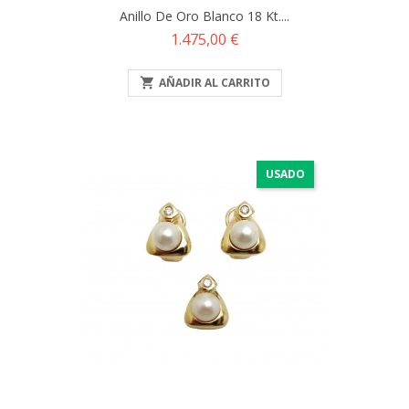
Anillo De Oro Blanco 18 Kt....
Precio
1.475,00 €

AÑADIR AL CARRITO
USADO