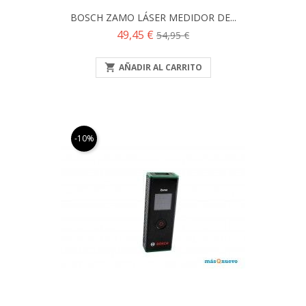
BOSCH ZAMO LÁSER MEDIDOR DE...
Precio
Precio
49,45 €
54,95 €
base

AÑADIR AL CARRITO
-10%