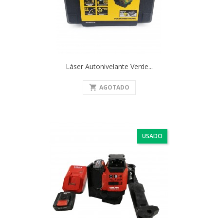
Láser Autonivelante Verde...
shopping_cart
AGOTADO
USADO