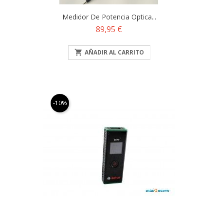
Medidor De Potencia Optica...
Precio
89,95 €

AÑADIR AL CARRITO
-10%