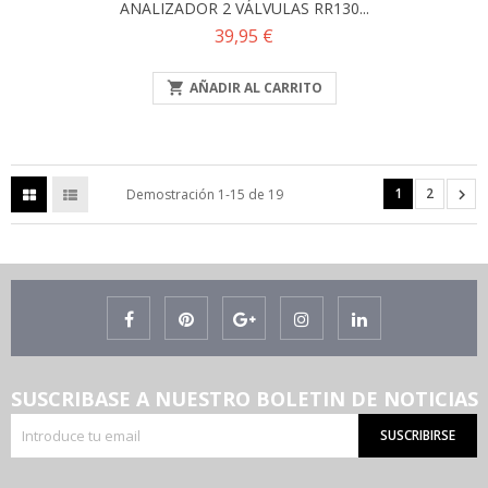
ANALIZADOR 2 VÁLVULAS RR130...
Precio
39,95 €

AÑADIR AL CARRITO
1
2

Demostración 1-15 de 19
SUSCRIBASE A NUESTRO BOLETIN DE NOTICIAS
SUSCRIBIRSE