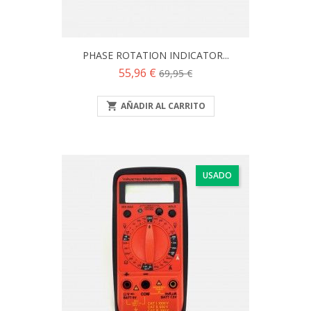
PHASE ROTATION INDICATOR...
Precio
Precio
55,96 €
69,95 €
base

AÑADIR AL CARRITO
USADO