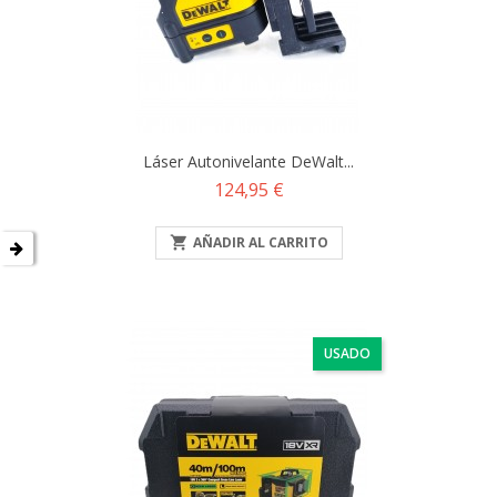
Láser Autonivelante DeWalt...
Precio
124,95 €

AÑADIR AL CARRITO
USADO