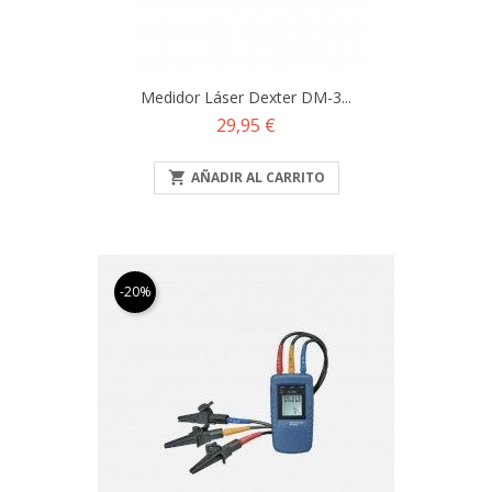
Medidor Láser Dexter DM-3...
Precio
29,95 €

AÑADIR AL CARRITO
-20%