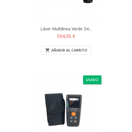
Láser Multilínea Verde De...
Precio
594,95 €

AÑADIR AL CARRITO
USADO