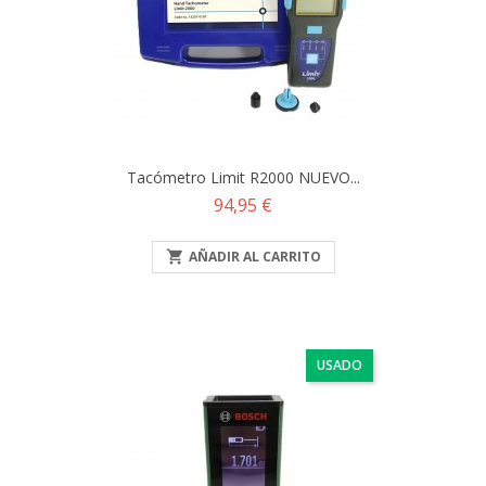
Tacómetro Limit R2000 NUEVO...
Precio
94,95 €

AÑADIR AL CARRITO
USADO