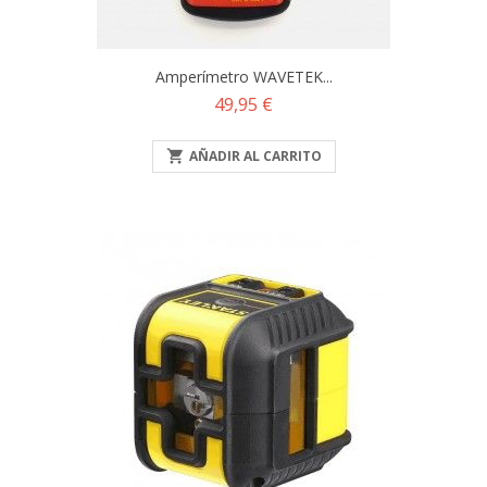
Amperímetro WAVETEK...
Precio
49,95 €

AÑADIR AL CARRITO