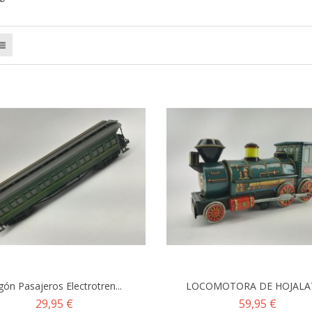
gón Pasajeros Electrotren...
LOCOMOTORA DE HOJALAT
Precio
Precio
29,95 €
59,95 €