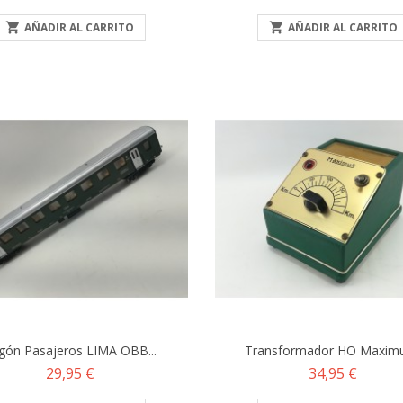

AÑADIR AL CARRITO

AÑADIR AL CARRITO
gón Pasajeros LIMA OBB...
Transformador HO Maximus
Precio
Precio
29,95 €
34,95 €