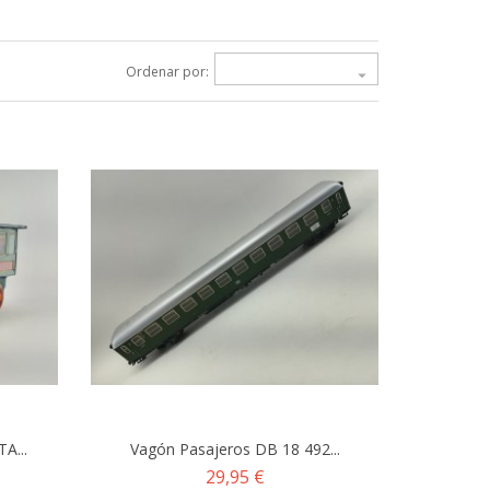
Ordenar por:

A...
Vagón Pasajeros DB 18 492...
Precio
29,95 €