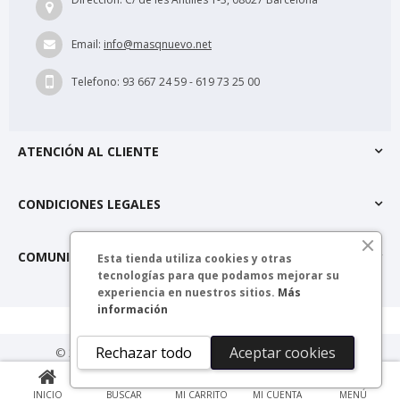
Email:
info@masqnuevo.net
Telefono:
93 667 24 59 - 619 73 25 00
ATENCIÓN AL CLIENTE
CONDICIONES LEGALES
COMUNIDAD MÁSQNUEVO
Esta tienda utiliza cookies y otras
tecnologías para que podamos mejorar su
experiencia en nuestros sitios.
Más
información
Rechazar todo
Aceptar cookies
© 2025 másQnuevo. Todos los derechos reservados.
0
INICIO
BUSCAR
MI CARRITO
MI CUENTA
MENÚ