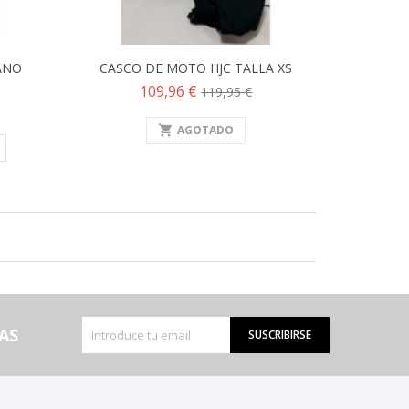
ANO
CASCO DE MOTO HJC TALLA XS
Precio
Precio
109,96 €
119,95 €
base
shopping_cart
AGOTADO
AS
SUSCRIBIRSE