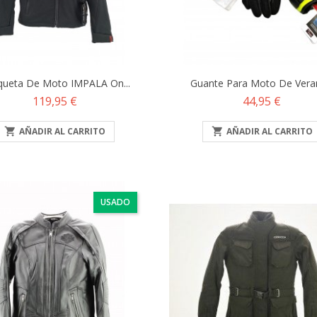
queta De Moto IMPALA On...
Guante Para Moto De Veran
Precio
Precio
119,95 €
44,95 €

AÑADIR AL CARRITO

AÑADIR AL CARRITO
USADO