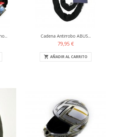
o...
Cadena Antirrobo ABUS...
Precio
79,95 €

AÑADIR AL CARRITO