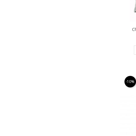
C
-10%