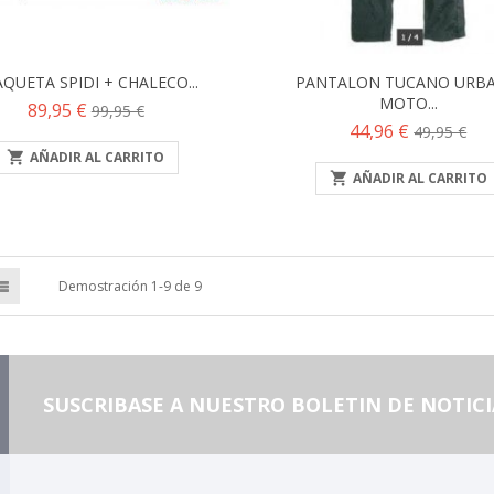
QUETA SPIDI + CHALECO...
PANTALON TUCANO URB
MOTO...
Precio
Precio
89,95 €
99,95 €
Precio
Precio
44,96 €
49,95 €
base
base

AÑADIR AL CARRITO

AÑADIR AL CARRITO
Demostración 1-9 de 9
SUSCRIBASE A NUESTRO BOLETIN DE NOTICI