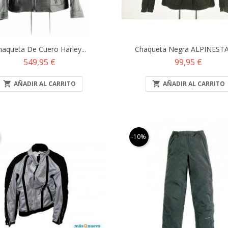
haqueta De Cuero Harley...
Chaqueta Negra ALPINESTAR
Precio
Precio
549,95 €
99,95 €

AÑADIR AL CARRITO

AÑADIR AL CARRITO
-10%