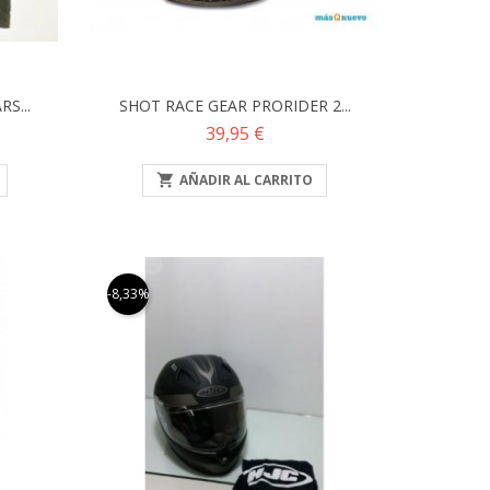
S...
SHOT RACE GEAR PRORIDER 2...
Precio
39,95 €

AÑADIR AL CARRITO
-8,33%