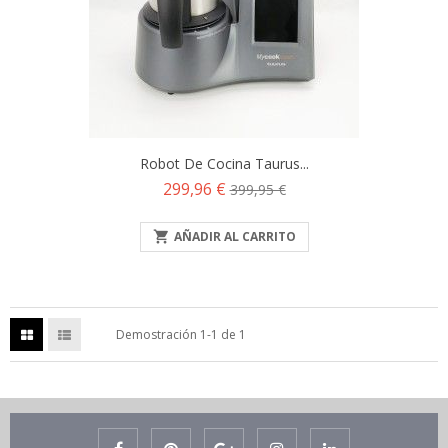
Robot De Cocina Taurus...
Precio
Precio
299,96 €
399,95 €
base

AÑADIR AL CARRITO
Demostración 1-1 de 1