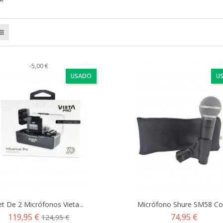
-5,00 €
USADO
U
et De 2 Micrófonos Vieta...
Micrófono Shure SM58 Con
Precio
Precio
Precio
119,95 €
74,95 €
124,95 €