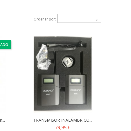
Ordenar por:

SADO
...
TRANSMISOR INALÁMBRICO...
Precio
79,95 €