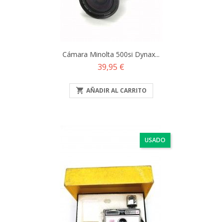
Cámara Minolta 500si Dynax...
Precio
39,95 €

AÑADIR AL CARRITO
USADO