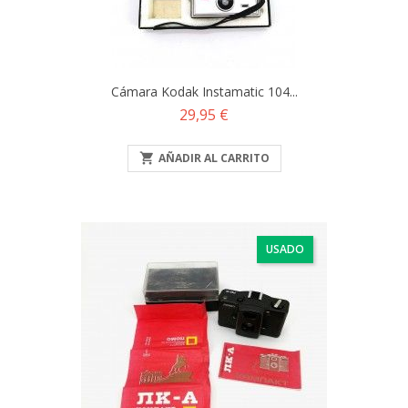
Cámara Kodak Instamatic 104...
Precio
29,95 €

AÑADIR AL CARRITO
USADO