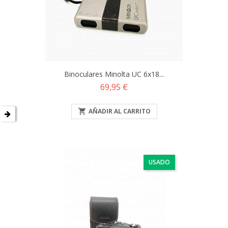
Binoculares Minolta UC 6x18...
Precio
69,95 €

AÑADIR AL CARRITO
USADO