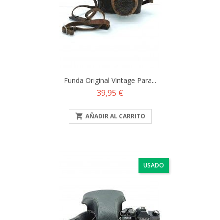
Funda Original Vintage Para...
Precio
39,95 €

AÑADIR AL CARRITO
USADO