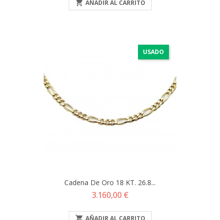

AÑADIR AL CARRITO
USADO
Cadena De Oro 18 KT. 26.8...
Precio
3.160,00 €

AÑADIR AL CARRITO