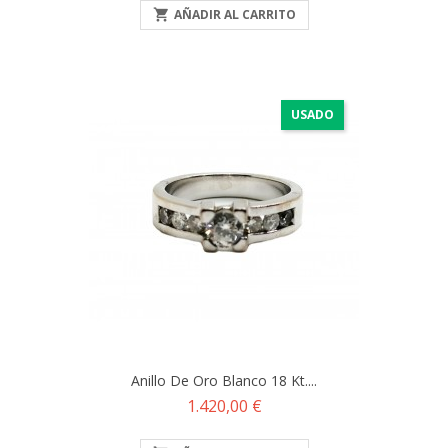

AÑADIR AL CARRITO
USADO
Anillo De Oro Blanco 18 Kt....
Precio
1.420,00 €