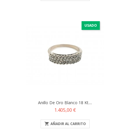
USADO
Anillo De Oro Blanco 18 Kt....
Precio
1.405,00 €

AÑADIR AL CARRITO