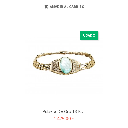

AÑADIR AL CARRITO
USADO
Pulsera De Oro 18 Kt....
Precio
1.475,00 €