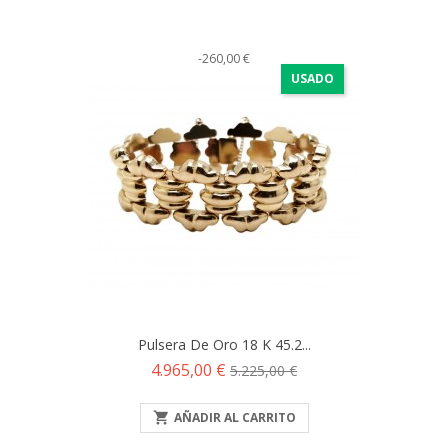
-260,00 €
USADO
Pulsera De Oro 18 K 45.2...
Precio
Precio
4.965,00 €
5.225,00 €
base

AÑADIR AL CARRITO