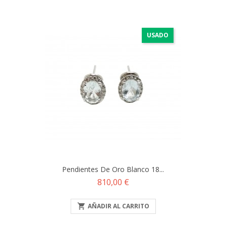
USADO
Pendientes De Oro Blanco 18...
Precio
810,00 €

AÑADIR AL CARRITO