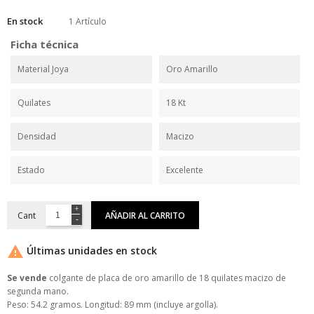
En stock
1 Artículo
Ficha técnica
Material Joya
Oro Amarillo
Quilates
18 Kt
Densidad
Macizo
Estado
Excelente
Cant
AÑADIR AL CARRITO

Últimas unidades en stock
Se vende
colgante de placa de oro amarillo de 18 quilates macizo de
segunda mano.
Peso: 54.2 gramos. Longitud: 89 mm (incluye argolla).