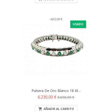
-420,00 €
USADO
Pulsera De Oro Blanco 18 Kt...
Precio
Precio
6.230,00 €
6.650,00 €
base

AÑADIR AL CARRITO