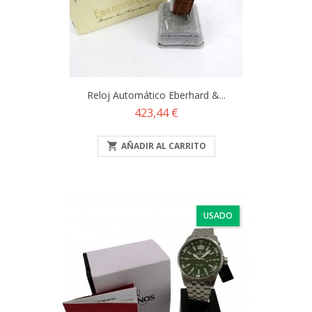
Reloj Automático Eberhard &...
Precio
423,44 €

AÑADIR AL CARRITO
USADO