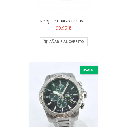
Reloj De Cuarzo Fesitna...
Precio
99,95 €

AÑADIR AL CARRITO
USADO