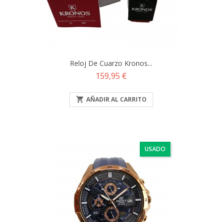
Reloj De Cuarzo Kronos...
Precio
159,95 €

AÑADIR AL CARRITO
USADO