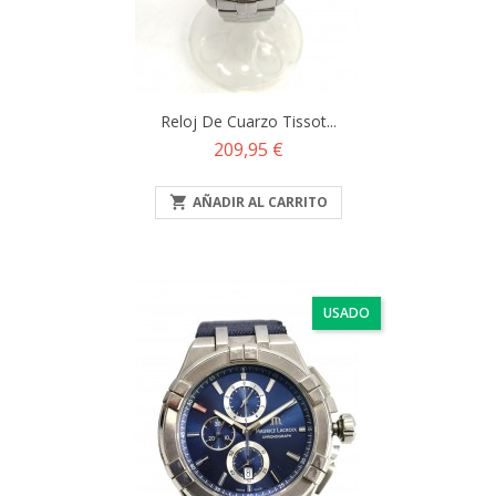
Reloj De Cuarzo Tissot...
Precio
209,95 €

AÑADIR AL CARRITO
USADO