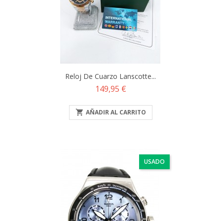
Reloj De Cuarzo Lanscotte...
Precio
149,95 €

AÑADIR AL CARRITO
USADO