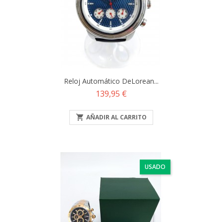
Reloj Automático DeLorean...
Precio
139,95 €

AÑADIR AL CARRITO
USADO