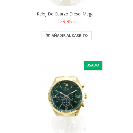
Reloj De Cuarzo Diesel Mega...
Precio
129,95 €

AÑADIR AL CARRITO
USADO