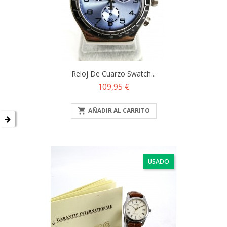
Reloj De Cuarzo Swatch...
Precio
109,95 €

AÑADIR AL CARRITO
USADO