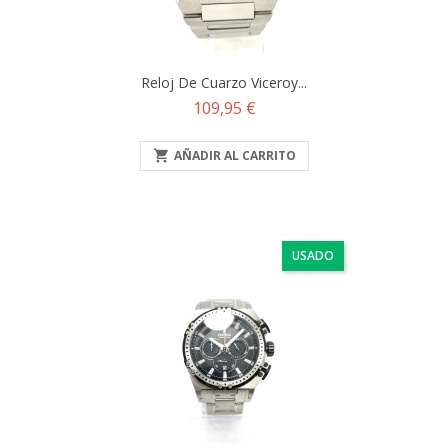
Reloj De Cuarzo Viceroy...
Precio
109,95 €

AÑADIR AL CARRITO
USADO