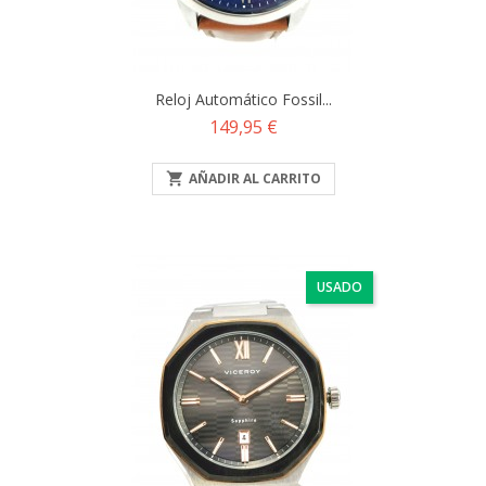
Reloj Automático Fossil...
Precio
149,95 €

AÑADIR AL CARRITO
USADO