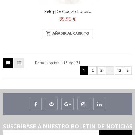
Reloj De Cuarzo Lotus...
Precio
89,95 €

AÑADIR AL CARRITO
Demostración 1-15 de 171
…
1
2
3
12

SUSCRIBASE A NUESTRO BOLETIN DE NOTICIAS