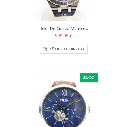
Reloj De Cuarzo Maurice...
Precio
599,95 €

AÑADIR AL CARRITO
USADO