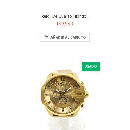
Reloj De Cuarzo Híbrido...
Precio
149,95 €

AÑADIR AL CARRITO
USADO