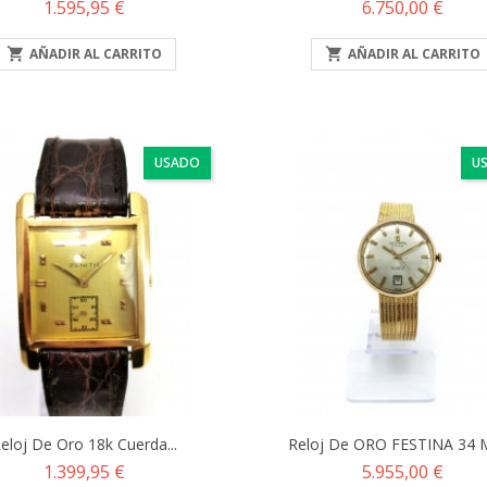
Precio
Precio
1.595,95 €
6.750,00 €

AÑADIR AL CARRITO

AÑADIR AL CARRITO
USADO
U
eloj De Oro 18k Cuerda...
Reloj De ORO FESTINA 34 M
Precio
Precio
1.399,95 €
5.955,00 €