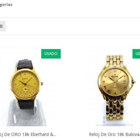
gorías
USADO
U
oj De ORO 18k Eberhard &...
Reloj De Oro 18k Bulova.