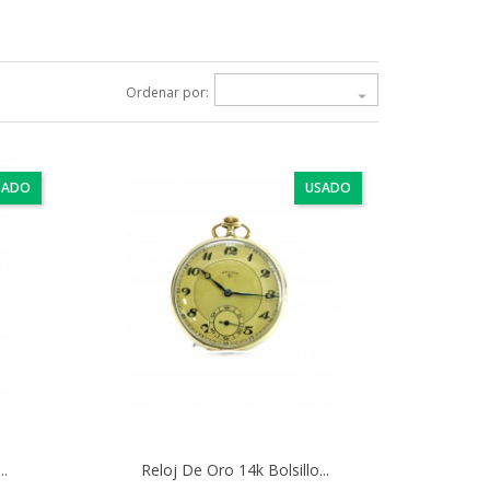
Ordenar por:

SADO
USADO
..
Reloj De Oro 14k Bolsillo...