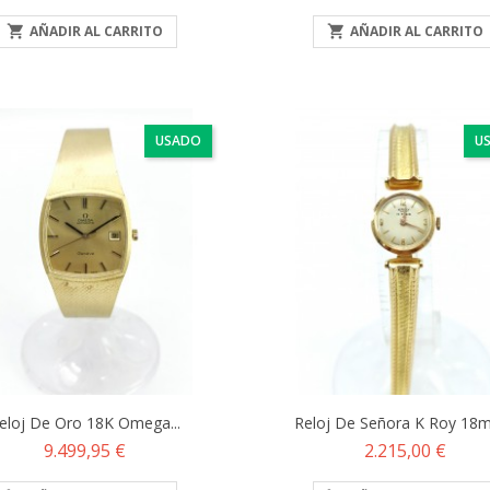

AÑADIR AL CARRITO

AÑADIR AL CARRITO
USADO
U
eloj De Oro 18K Omega...
Reloj De Señora K Roy 18m
Precio
Precio
9.499,95 €
2.215,00 €