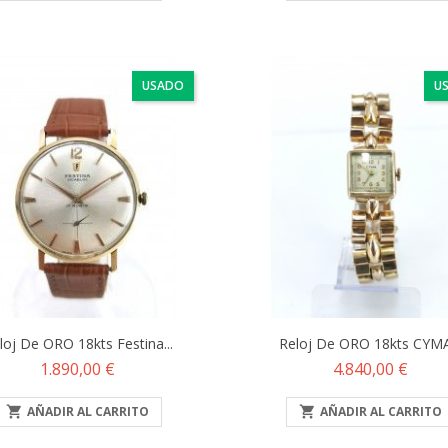
USADO
U
loj De ORO 18kts Festina...
Reloj De ORO 18kts CYMA.
Precio
Precio
1.890,00 €
4.840,00 €

AÑADIR AL CARRITO

AÑADIR AL CARRITO