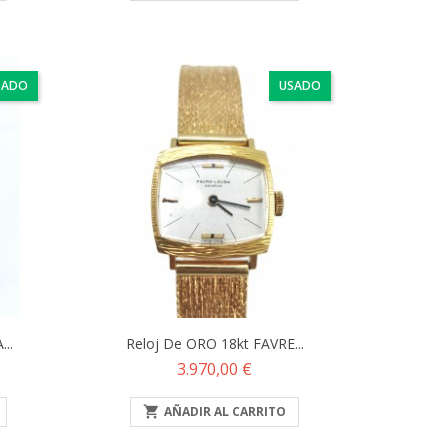
SADO
USADO
..
Reloj De ORO 18kt FAVRE...
Precio
3.970,00 €

AÑADIR AL CARRITO