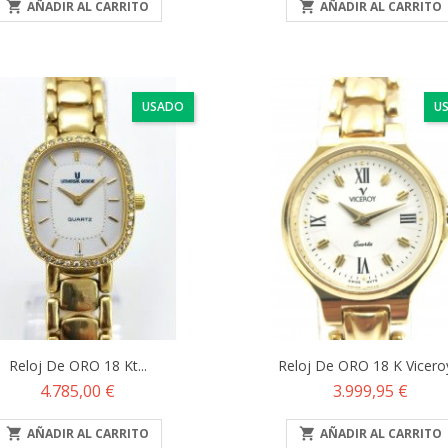

AÑADIR AL CARRITO

AÑADIR AL CARRITO
USADO
U
Reloj De ORO 18 Kt...
Reloj De ORO 18 K Viceroy
Precio
Precio
4.785,00 €
3.999,95 €

AÑADIR AL CARRITO

AÑADIR AL CARRITO