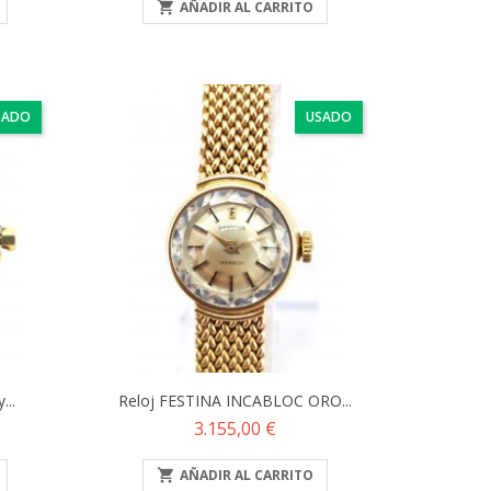

AÑADIR AL CARRITO
SADO
USADO
...
Reloj FESTINA INCABLOC ORO...
Precio
3.155,00 €

AÑADIR AL CARRITO