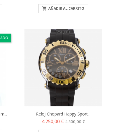

AÑADIR AL CARRITO
-250,00 €
SADO
m...
Reloj Chopard Happy Sport...
Precio
Precio
4.250,00 €
4.500,00 €
base