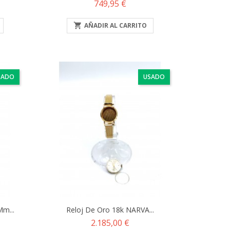
Precio
749,95 €

AÑADIR AL CARRITO
SADO
USADO
m...
Reloj De Oro 18k NARVA...
Precio
2.185,00 €