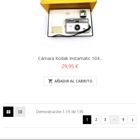
Cámara Kodak Instamatic 104...
Precio
29,95 €

AÑADIR AL CARRITO
Demostración 1-15 de 135
…
1
2
3
9
