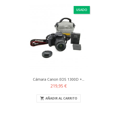
USADO
Cámara Canon EOS 1300D +...
Precio
219,95 €

AÑADIR AL CARRITO