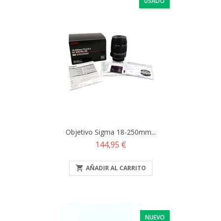
USADO
Objetivo Sigma 18-250mm...
Precio
144,95 €

AÑADIR AL CARRITO
NUEVO