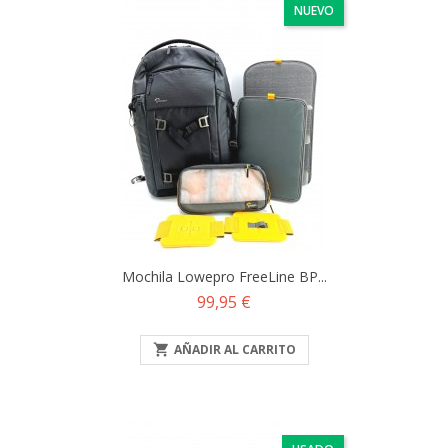
NUEVO
Mochila Lowepro FreeLine BP...
Precio
99,95 €

AÑADIR AL CARRITO