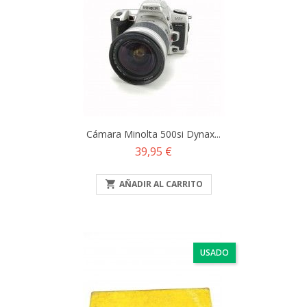
Cámara Minolta 500si Dynax...
Precio
39,95 €

AÑADIR AL CARRITO
USADO