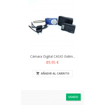
Cámara Digital CASIO Exilim...
Precio
89,95 €

AÑADIR AL CARRITO
USADO