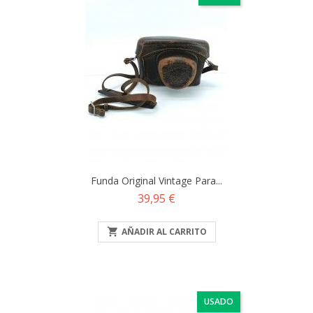
Funda Original Vintage Para...
Precio
39,95 €

AÑADIR AL CARRITO
USADO