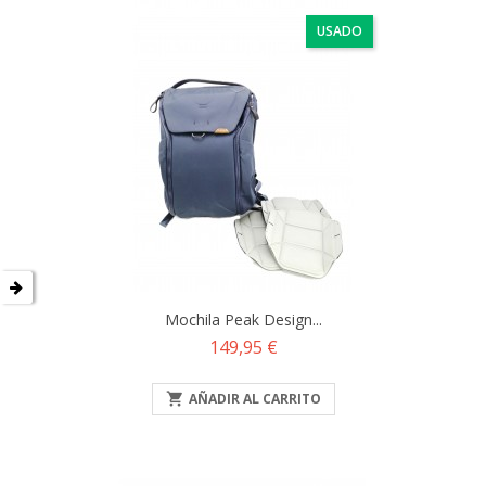
USADO
Mochila Peak Design...
Precio
149,95 €

AÑADIR AL CARRITO