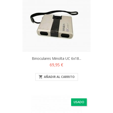
Binoculares Minolta UC 6x18...
Precio
69,95 €

AÑADIR AL CARRITO
USADO