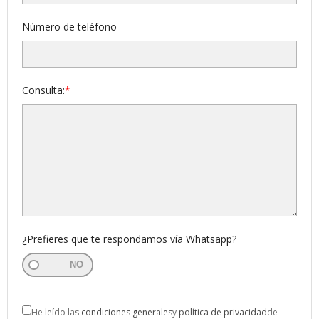
Número de teléfono
Consulta:
¿Prefieres que te respondamos vía Whatsapp?
NO
He leído las
c
ondiciones generales
y
p
olítica de privacidad
de