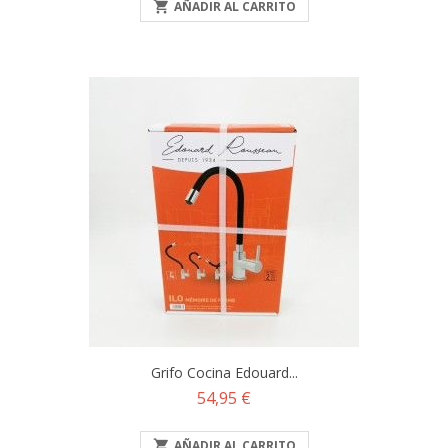

AÑADIR AL CARRITO
Grifo Cocina Edouard...
Precio
54,95 €

AÑADIR AL CARRITO