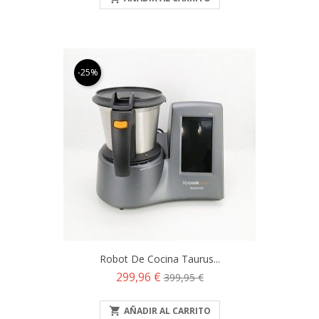
-25%
Robot De Cocina Taurus...
Precio
Precio
299,96 €
399,95 €
base

AÑADIR AL CARRITO