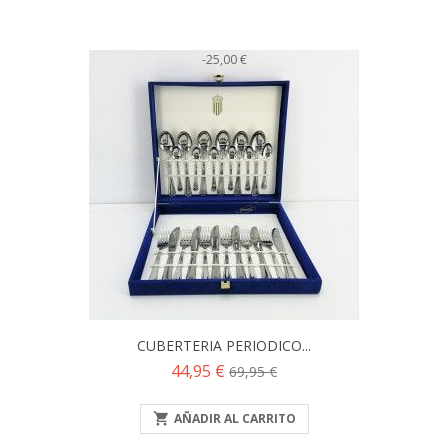
-25,00 €
CUBERTERIA PERIODICO...
Precio
Precio
44,95 €
69,95 €
base

AÑADIR AL CARRITO