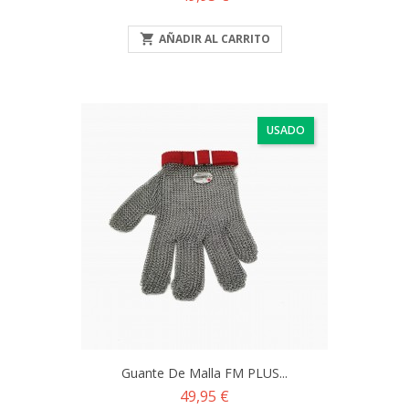

AÑADIR AL CARRITO
USADO
Guante De Malla FM PLUS...
Precio
49,95 €