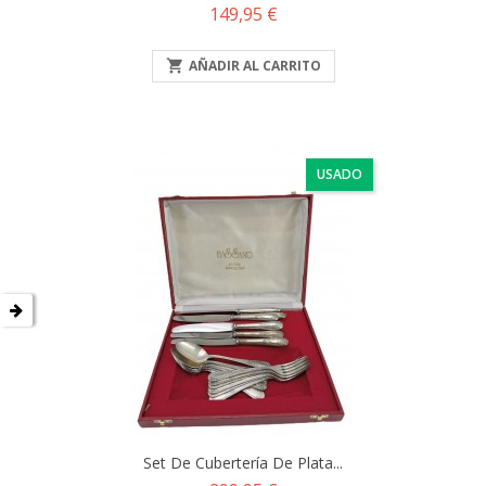
Precio
149,95 €

AÑADIR AL CARRITO
USADO
Set De Cubertería De Plata...