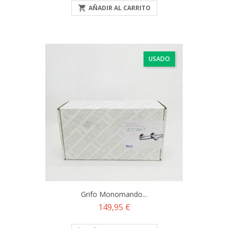

AÑADIR AL CARRITO
USADO
Grifo Monomando...
Precio
149,95 €