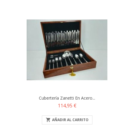
Cubertería Zanetti En Acero...
Precio
114,95 €

AÑADIR AL CARRITO