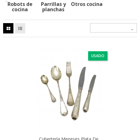
Robots de
Parrillas y
Otros cocina
cocina
planchas

USADO
Cubertería Meneses Plata De...