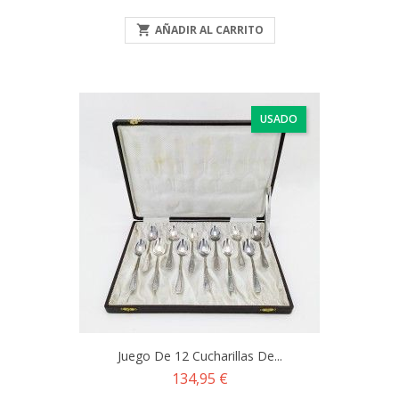

AÑADIR AL CARRITO
USADO
Juego De 12 Cucharillas De...
Precio
134,95 €