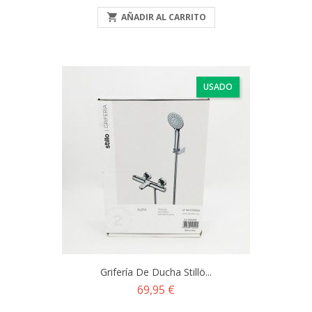

AÑADIR AL CARRITO
USADO
Grifería De Ducha Stillö...
Precio
69,95 €