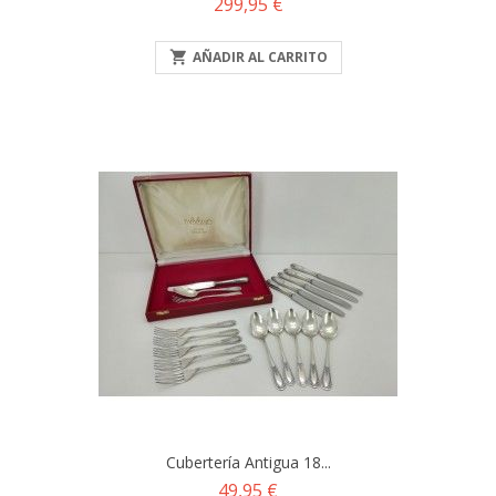
Precio
299,95 €

AÑADIR AL CARRITO
Cubertería Antigua 18...
Precio
49,95 €