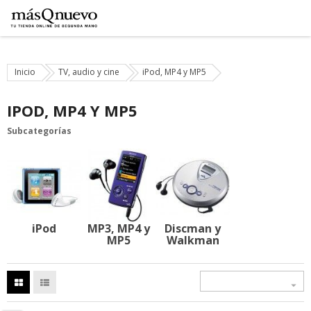
Inicio
TV, audio y cine
iPod, MP4 y MP5
IPOD, MP4 Y MP5
Subcategorías
iPod
MP3, MP4 y
Discman y
MP5
Walkman
