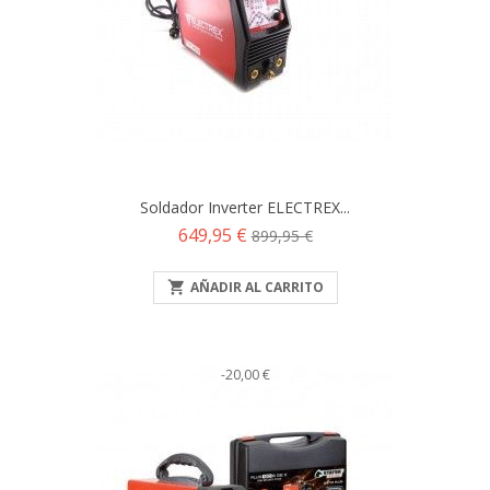
Soldador Inverter ELECTREX...
Precio
Precio
649,95 €
899,95 €
base

AÑADIR AL CARRITO
-20,00 €