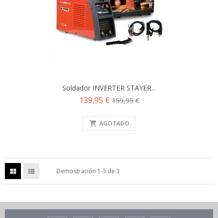
Soldador INVERTER STAYER...
Precio
Precio
139,95 €
159,95 €
base
shopping_cart
AGOTADO
Demostración 1-3 de 3