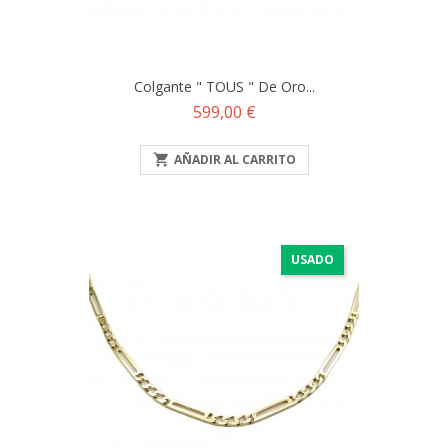
Colgante " TOUS " De Oro...
Precio
599,00 €

AÑADIR AL CARRITO
USADO