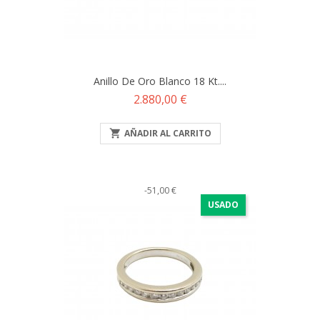
Anillo De Oro Blanco 18 Kt....
Precio
2.880,00 €

AÑADIR AL CARRITO
-51,00 €
USADO