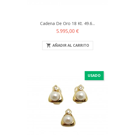
Cadena De Oro 18 Kt. 49.6...
Precio
5.995,00 €

AÑADIR AL CARRITO
USADO