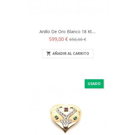
Anillo De Oro Blanco 18 Kt....
Precio
Precio
599,00 €
650,00 €
base

AÑADIR AL CARRITO
USADO