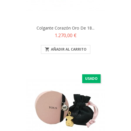
Colgante Corazón Oro De 18...
Precio
1.270,00 €

AÑADIR AL CARRITO
USADO