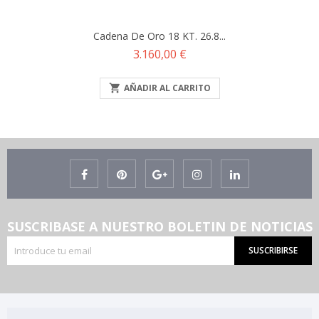
Cadena De Oro 18 KT. 26.8...
Precio
3.160,00 €

AÑADIR AL CARRITO
SUSCRIBASE A NUESTRO BOLETIN DE NOTICIAS
SUSCRIBIRSE