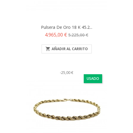
Pulsera De Oro 18 K 45.2...
Precio
Precio
4.965,00 €
5.225,00 €
base

AÑADIR AL CARRITO
-25,00 €
USADO