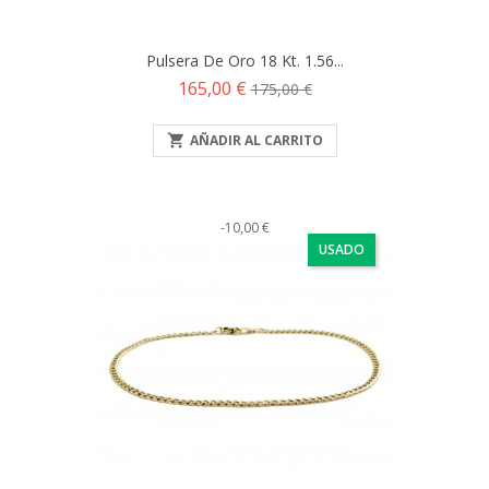
Pulsera De Oro 18 Kt. 1.56...
Precio
Precio
165,00 €
175,00 €
base

AÑADIR AL CARRITO
-10,00 €
USADO