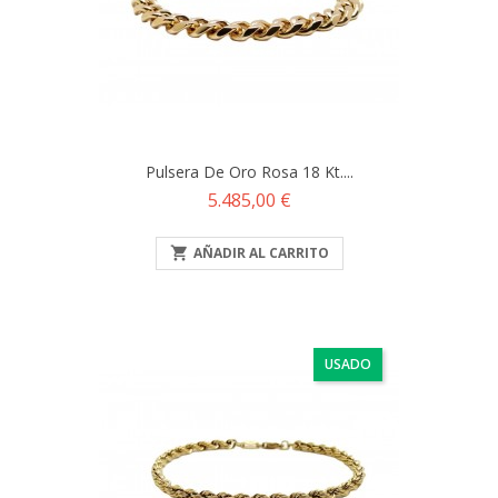
Pulsera De Oro Rosa 18 Kt....
Precio
5.485,00 €

AÑADIR AL CARRITO
USADO