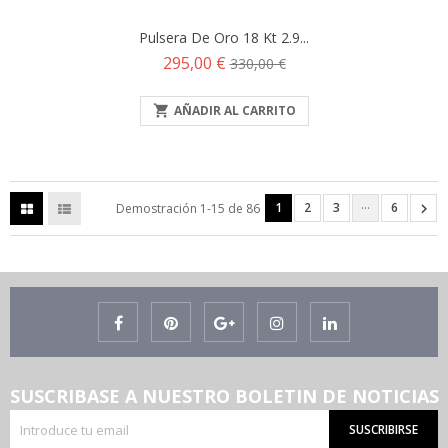
Pulsera De Oro 18 Kt 2.9...
Precio
Precio
295,00 €
330,00 €
base

AÑADIR AL CARRITO
…
1
2
3
6

Demostración 1-15 de 86
SUSCRIBASE A NUESTRO BOLETIN DE NOTICIAS
SUSCRIBIRSE