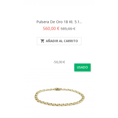
Pulsera De Oro 18 Kt. 5.1...
Precio
Precio
560,00 €
585,00 €
base

AÑADIR AL CARRITO
-56,00 €
USADO