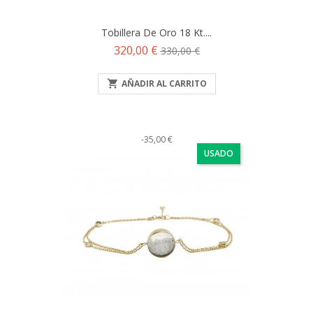
Tobillera De Oro 18 Kt....
Precio
Precio
320,00 €
330,00 €
base

AÑADIR AL CARRITO
-35,00 €
USADO