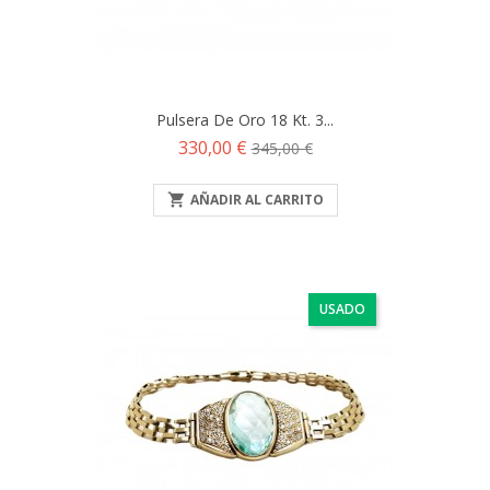
Pulsera De Oro 18 Kt. 3...
Precio
Precio
330,00 €
345,00 €
base

AÑADIR AL CARRITO
USADO