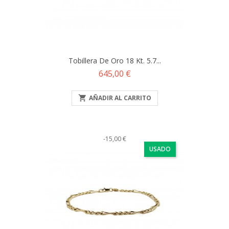
Tobillera De Oro 18 Kt. 5.7...
Precio
645,00 €

AÑADIR AL CARRITO
-15,00 €
USADO