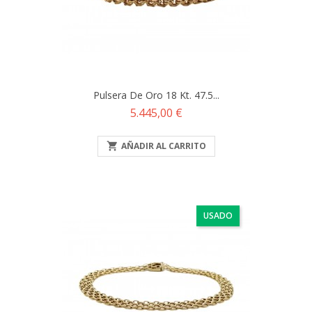
Pulsera De Oro 18 Kt. 47.5...
Precio
5.445,00 €

AÑADIR AL CARRITO
USADO