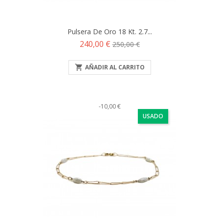
Pulsera De Oro 18 Kt. 2.7...
Precio
Precio
240,00 €
250,00 €
base

AÑADIR AL CARRITO
-10,00 €
USADO