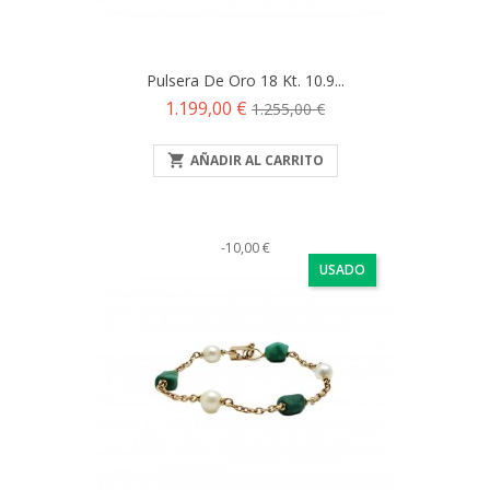
Pulsera De Oro 18 Kt. 10.9...
Precio
Precio
1.199,00 €
1.255,00 €
base

AÑADIR AL CARRITO
-10,00 €
USADO