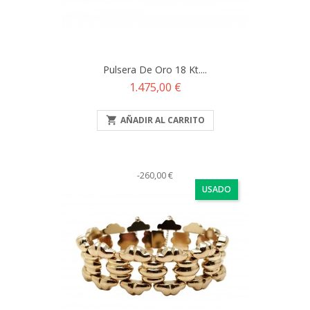
Pulsera De Oro 18 Kt....
Precio
1.475,00 €

AÑADIR AL CARRITO
-260,00 €
USADO