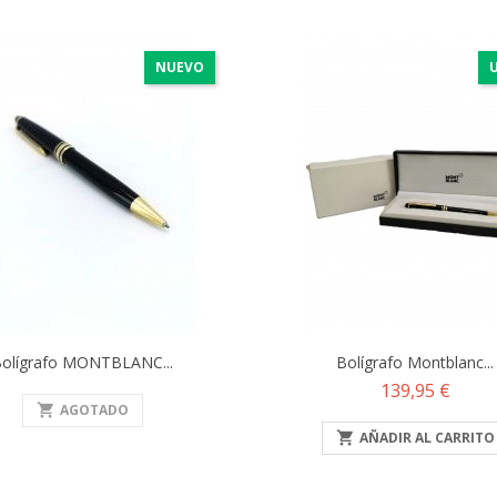
NUEVO
olígrafo MONTBLANC...
Bolígrafo Montblanc...
Precio
139,95 €
shopping_cart
AGOTADO

AÑADIR AL CARRITO