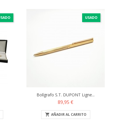
USADO
USADO
Bolígrafo S.T. DUPONT Ligne...
Precio
89,95 €

AÑADIR AL CARRITO