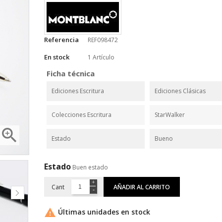
Referencia
REF098472
En stock
1 Artículo
Ficha técnica
Ediciones Escritura
Ediciones Clásicas
Colecciones Escritura
StarWalker

Estado
Bueno
Estado
Buen estado
Cant
AÑADIR AL CARRITO

Últimas unidades en stock