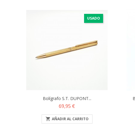
USADO
Bolígrafo S.T. DUPONT...
B
Precio
69,95 €

AÑADIR AL CARRITO