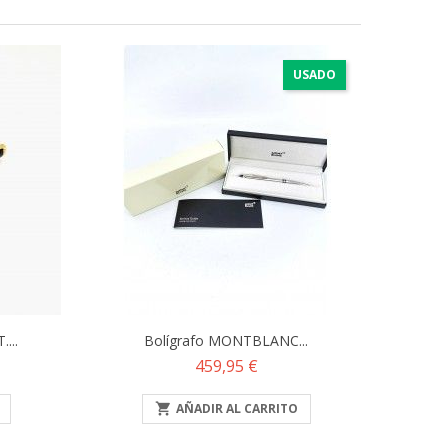
USADO
...
Bolígrafo MONTBLANC...
Precio
459,95 €

AÑADIR AL CARRITO