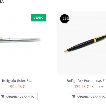
ÍA
USADO
-12,5%
Bolígrafo Rolex Ed....
Bolígrafo / Portaminas S.T.
Precio
Precio
Precio
994,95 €
139,95 €
159,95 €
base

AÑADIR AL CARRITO

AÑADIR AL CARRITO