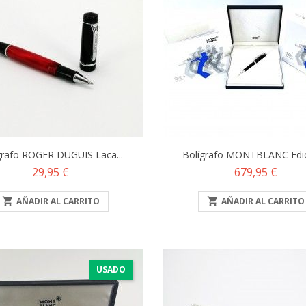
grafo ROGER DUGUIS Laca...
Bolígrafo MONTBLANC Edici
Precio
Precio
29,95 €
679,95 €

AÑADIR AL CARRITO

AÑADIR AL CARRITO
USADO