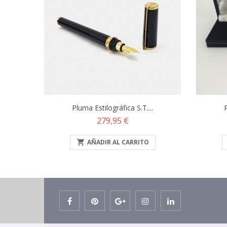
Pluma Estilográfica S.T....
P
Precio
279,95 €

AÑADIR AL CARRITO