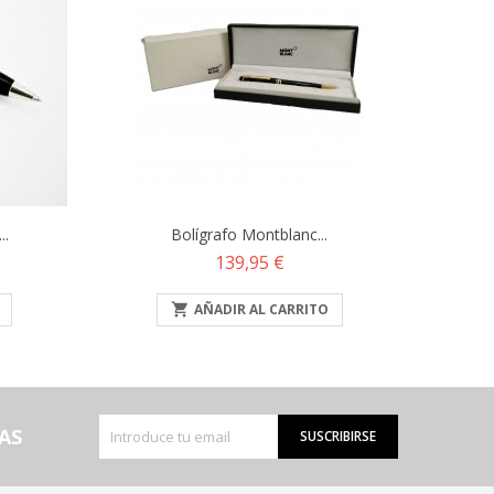
..
Bolígrafo Montblanc...
Precio
139,95 €

AÑADIR AL CARRITO
AS
SUSCRIBIRSE