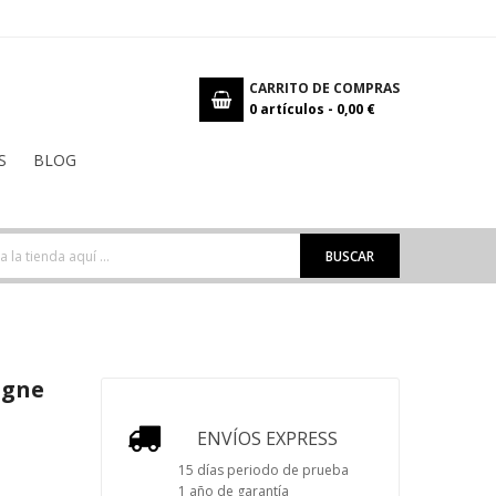
CARRITO DE COMPRAS
0
artículos -
0,00 €
S
BLOG
BUSCAR
igne
ENVÍOS EXPRESS
15 días periodo de prueba
1 año de garantía