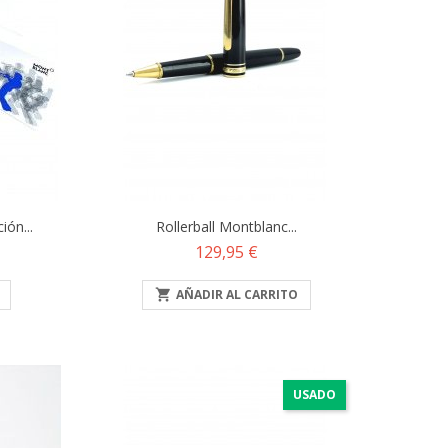
ón...
Rollerball Montblanc...
Precio
129,95 €

AÑADIR AL CARRITO
USADO