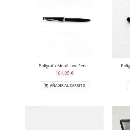
Bolígrafo Montblanc Serie...
Bolí
Precio
104,95 €

AÑADIR AL CARRITO