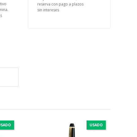
tivo
reserva con pago a plazos
mina.
sin intereses
).
USADO
USADO