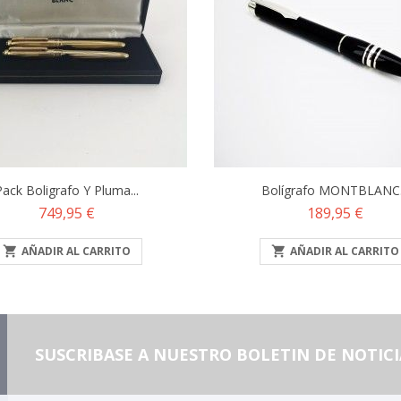
ack Boligrafo Y Pluma...
Bolígrafo MONTBLANC.
Precio
Precio
749,95 €
189,95 €

AÑADIR AL CARRITO

AÑADIR AL CARRITO
SUSCRIBASE A NUESTRO BOLETIN DE NOTICI