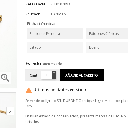
Referencia
REF0107093
En stock
1 Artículo
Ficha técnica
Ediciones Escritura
Ediciones Clásicas
Estado
Bueno
Estado
Buen estado

Cant
AÑADIR AL CARRITO

Últimas unidades en stock
Se vende bolígrafo S.T. DUPONT Classique Ligne Metal con pla
Oro.
En buen estado de conservación, presenta marcas de uso. No i
estuche.