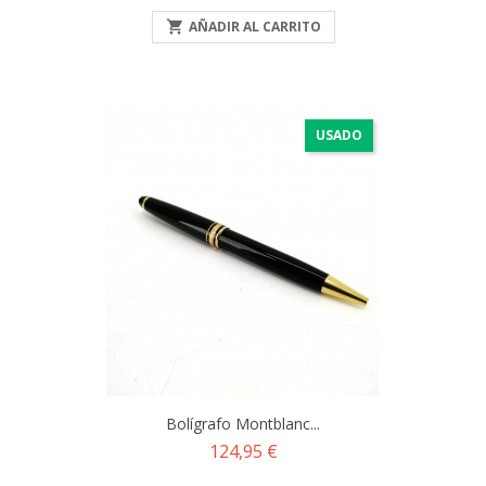

AÑADIR AL CARRITO
USADO
Bolígrafo Montblanc...
Precio
124,95 €