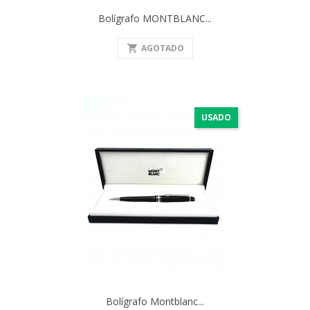
Bolígrafo MONTBLANC...
shopping_cart
AGOTADO
USADO
Bolígrafo Montblanc...