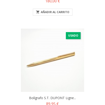
Precio
180,00 €

AÑADIR AL CARRITO
USADO
Bolígrafo S.T. DUPONT Ligne...
Precio
89,95 €