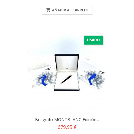

AÑADIR AL CARRITO
USADO
Bolígrafo MONTBLANC Edición...
Precio
679,95 €