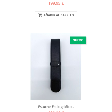
Precio
199,95 €

AÑADIR AL CARRITO
NUEVO
Estuche Estilográfico...