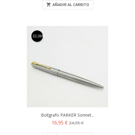

AÑADIR AL CARRITO
-32,06%
Bolígrafo PARKER Sonnet...
Precio
Precio
16,95 €
24,95 €
base