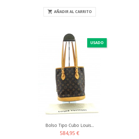

AÑADIR AL CARRITO
USADO
Bolso Tipo Cubo Louis...
Precio
584,95 €