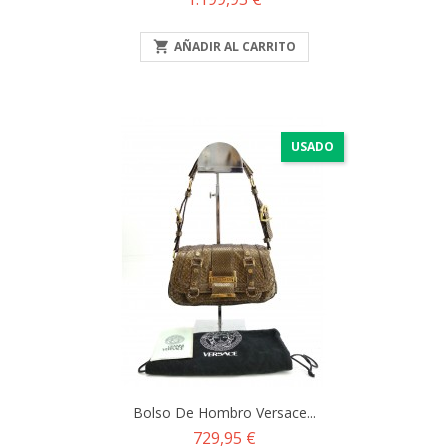

AÑADIR AL CARRITO
USADO
Bolso De Hombro Versace...
Precio
729,95 €