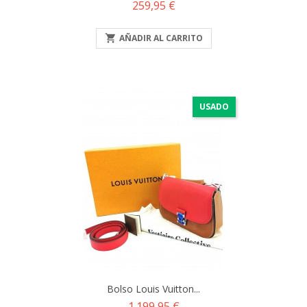
Precio
259,95 €

AÑADIR AL CARRITO
USADO
Bolso Louis Vuitton...
Precio
1.199,95 €