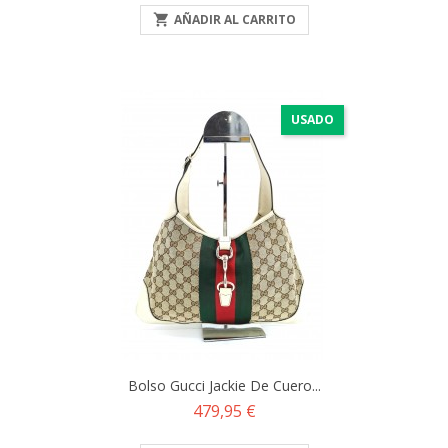

AÑADIR AL CARRITO
USADO
Bolso Gucci Jackie De Cuero...
Precio
479,95 €