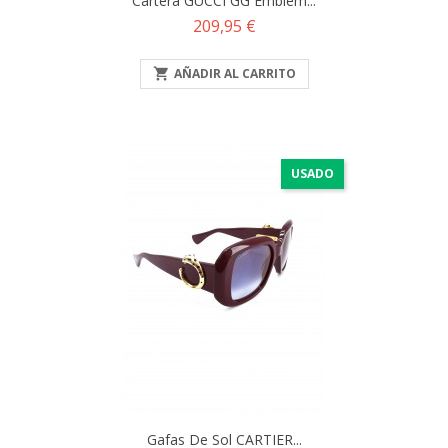
Cartera GUCCI GG Emblem...
Precio
209,95 €

AÑADIR AL CARRITO
USADO
Gafas De Sol CARTIER...