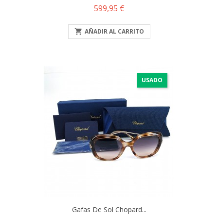
Precio
599,95 €

AÑADIR AL CARRITO
USADO
Gafas De Sol Chopard...