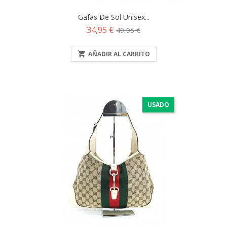
Gafas De Sol Unisex...
Precio
Precio
34,95 €
49,95 €
base

AÑADIR AL CARRITO
USADO