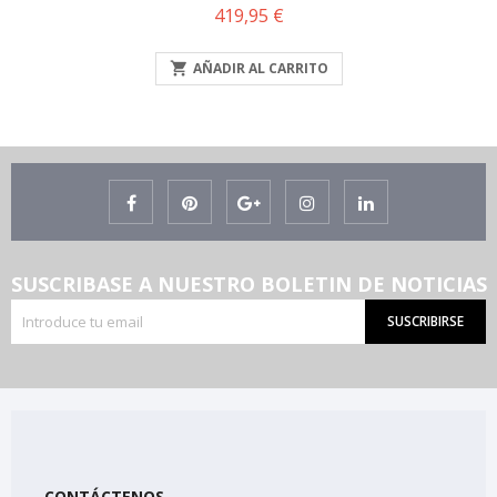
Precio
419,95 €

AÑADIR AL CARRITO
SUSCRIBASE A NUESTRO BOLETIN DE NOTICIAS
SUSCRIBIRSE
CONTÁCTENOS