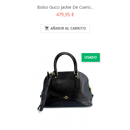
Bolso Gucci Jackie De Cuero...
Precio
479,95 €

AÑADIR AL CARRITO
USADO