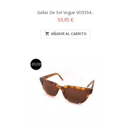
Gafas De Sol Vogue VO5554...
Precio
59,95 €

AÑADIR AL CARRITO
-30,03%