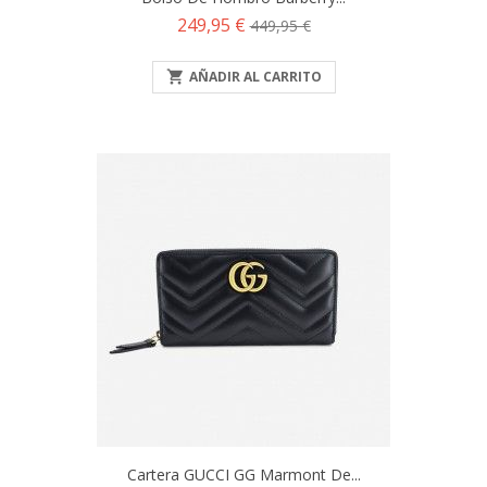
Precio
Precio
249,95 €
449,95 €
base

AÑADIR AL CARRITO
Cartera GUCCI GG Marmont De...