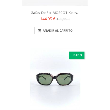
Gafas De Sol MOSCOT Kelev...
Precio
Precio
144,95 €
159,95 €
base

AÑADIR AL CARRITO
USADO