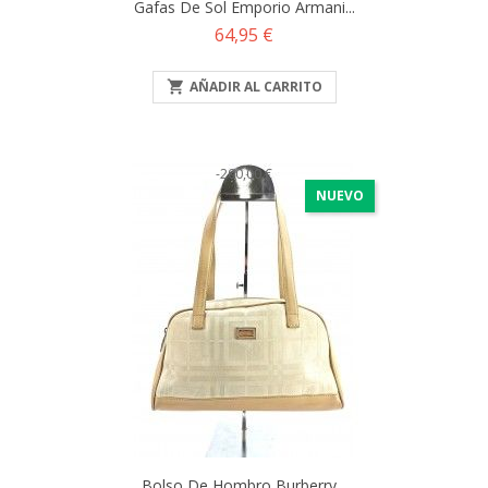
Gafas De Sol Emporio Armani...
Precio
64,95 €

AÑADIR AL CARRITO
-200,00 €
NUEVO
Bolso De Hombro Burberry...