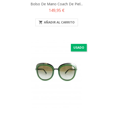
Bolso De Mano Coach De Piel...
Precio
149,95 €

AÑADIR AL CARRITO
USADO