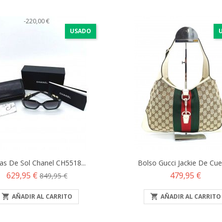
-220,00 €
USADO
as De Sol Chanel CH5518...
Bolso Gucci Jackie De Cuer
Precio
Precio
Precio
629,95 €
479,95 €
849,95 €
base

AÑADIR AL CARRITO

AÑADIR AL CARRITO