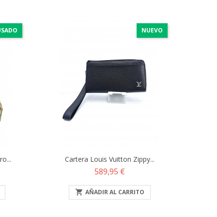
USADO
NUEVO
o...
Cartera Louis Vuitton Zippy...
Precio
589,95 €

AÑADIR AL CARRITO