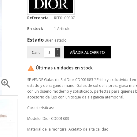
Referencia
REF0109307
En stock
1 Artículo
Estado
Buen estado
Cant
AÑADIR AL CARRITO

Últimas unidades en stock
SE VENDE Gafas de Sol Dior CD001883 ? Estilo y exclusividad en

estado y de segunda mano. Gafas de sol de la prestigiosa marc
con un diseño moderno y sofisticado, perfectas para quienes 
accesorio de lujo con un toque de elegancia atemporal.
Características:
Modelo: Dior CD001883
Material de la montura: Acetato de alta calidad