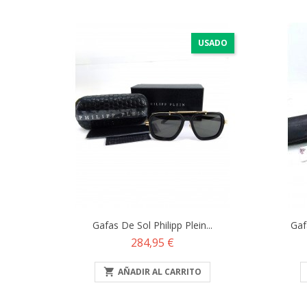
USADO
Gafas De Sol Philipp Plein...
Gaf
Precio
284,95 €

AÑADIR AL CARRITO