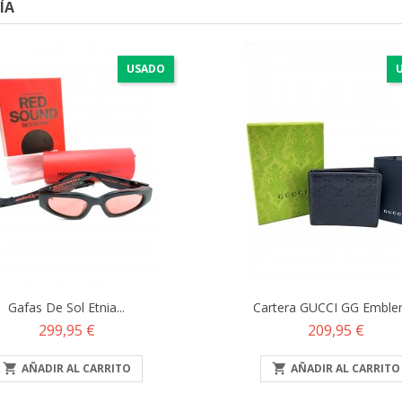
ÍA
USADO
Gafas De Sol Etnia...
Cartera GUCCI GG Emblem
Precio
Precio
299,95 €
209,95 €

AÑADIR AL CARRITO

AÑADIR AL CARRITO