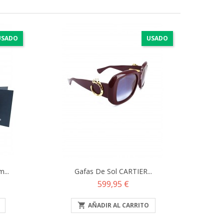
USADO
USADO
...
Gafas De Sol CARTIER...
Precio
599,95 €

AÑADIR AL CARRITO