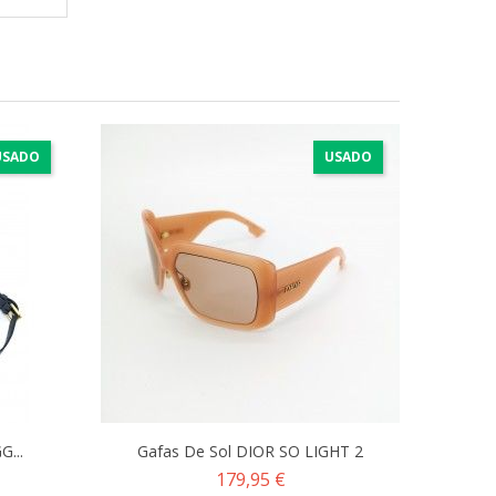
USADO
USADO
G...
Gafas De Sol DIOR SO LIGHT 2
Precio
179,95 €