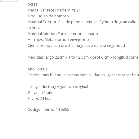
ocres.
Marca: Versace (Made in Italy)
Tipo: Bolso de hombro
Material Exterior: Piel de pitón auténtica (Python) de gran calida
exótica
Material Interior: Forro interior satinado
Herrajes: Metal dorado envejecido
Cierre: Solapa con broche magnético de alta seguridad
Medidas: largo 22cm x alto 12.5cm x prof 6 cm x longitud corr
Año: 2000s
Estado: muy bueno, escamas bien cuidadas ligeras marcas her
Incluye: dustbag y gamuza original
Garantia 1 año
Envios 24 hs.
Código interno: 116865