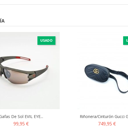
ÍA
USADO
Gafas De Sol EVIL EYE...
Riñonera/Cinturón Gucci G
Precio
Precio
99,95 €
749,95 €