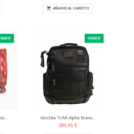

AÑADIR AL CARRITO
USADO
USADO
c...
Mochila TUMI Alpha Bravo...
Precio
289,95 €