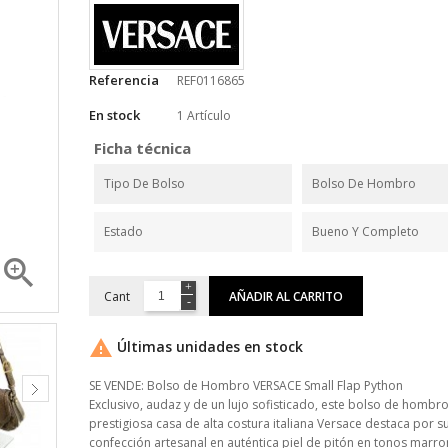
Referencia
REF0116865
En stock
1 Artículo
Ficha técnica
Tipo De Bolso
Bolso De Hombro
Estado
Bueno Y Completo

Cant
AÑADIR AL CARRITO

Últimas unidades en stock
SE VENDE: Bolso de Hombro VERSACE Small Flap Python
Exclusivo, audaz y de un lujo sofisticado, este bolso de hombro
prestigiosa casa de alta costura italiana Versace destaca por s
confección artesanal en auténtica piel de pitón en tonos marro