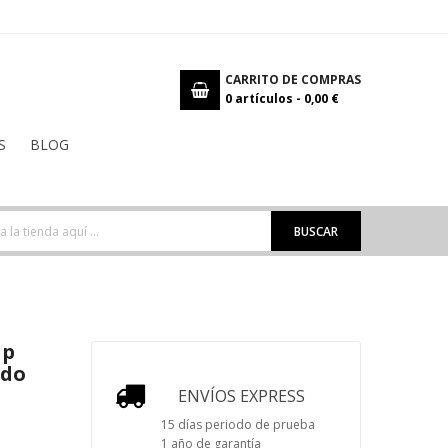
CARRITO DE COMPRAS
0
artículos -
0,00 €
S
BLOG
BUSCAR
ap
ado
ENVÍOS EXPRESS
15 días periodo de prueba
1 año de garantía