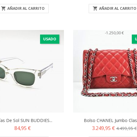

AÑADIR AL CARRITO

AÑADIR AL CARRITO
-1.250,00 €
USADO
as De Sol SUN BUDDIES...
Bolso CHANEL Jumbo Classi
Precio
Precio
Precio
84,95 €
3.249,95 €
4.499,95 €
base