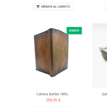
base

AÑADIR AL CARRITO
USADO
Cartera Berluti 1895...
Gaf
Precio
299,95 €