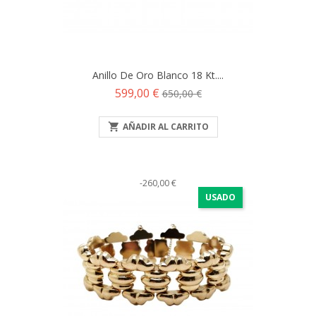
Anillo De Oro Blanco 18 Kt....
Precio
Precio
599,00 €
650,00 €
base

AÑADIR AL CARRITO
-260,00 €
USADO