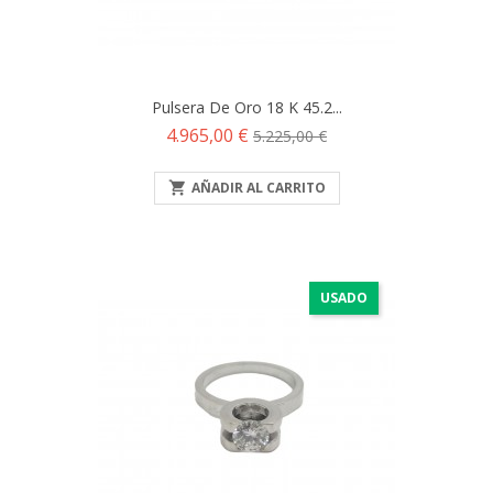
Pulsera De Oro 18 K 45.2...
Precio
Precio
4.965,00 €
5.225,00 €
base

AÑADIR AL CARRITO
USADO