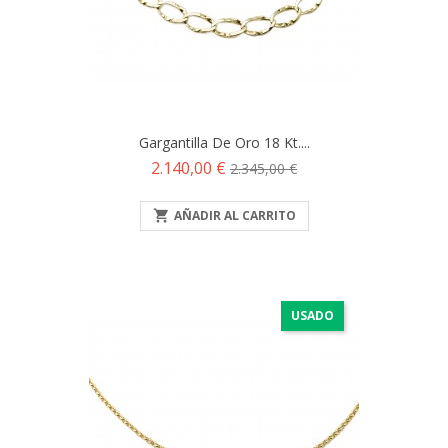
Gargantilla De Oro 18 Kt....
Precio
Precio
2.140,00 €
2.345,00 €
base

AÑADIR AL CARRITO
USADO