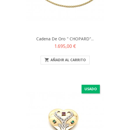
Cadena De Oro " CHOPARD"...
Precio
1.695,00 €

AÑADIR AL CARRITO
USADO