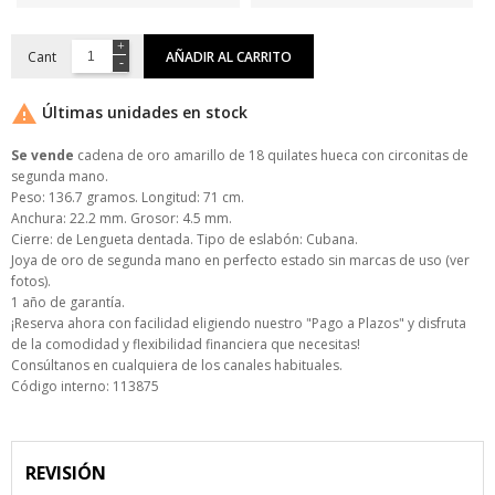
Cant
AÑADIR AL CARRITO

Últimas unidades en stock
Se vende
cadena de oro amarillo de 18 quilates hueca con circonitas de
segunda mano.
Peso: 136.7 gramos. Longitud: 71 cm.
Anchura: 22.2 mm. Grosor: 4.5 mm.
Cierre: de Lengueta dentada. Tipo de eslabón: Cubana.
Joya de oro de segunda mano en perfecto estado sin marcas de uso (ver
fotos).
1 año de garantía.
¡Reserva ahora con facilidad eligiendo nuestro "Pago a Plazos" y disfruta
de la comodidad y flexibilidad financiera que necesitas!
Consúltanos en cualquiera de los canales habituales.
Código interno: 113875
REVISIÓN