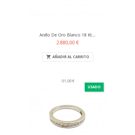
Anillo De Oro Blanco 18 Kt....
Precio
2.880,00 €

AÑADIR AL CARRITO
-51,00 €
USADO