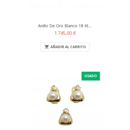
Anillo De Oro Blanco 18 Kt....
Precio
1.745,00 €

AÑADIR AL CARRITO
USADO