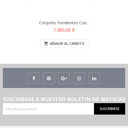
Conjunto Pendientes Con...
Precio
1.400,00 €

AÑADIR AL CARRITO
SUSCRIBASE A NUESTRO BOLETIN DE NOTICIAS
SUSCRIBIRSE