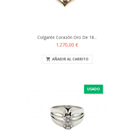
Colgante Corazón Oro De 18...
Precio
1.270,00 €

AÑADIR AL CARRITO
USADO