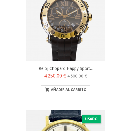
Reloj Chopard Happy Sport...
Precio
Precio
4.250,00 €
4.500,00 €
base

AÑADIR AL CARRITO
USADO