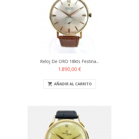
Reloj De ORO 18kts Festina...
Precio
1.890,00 €

AÑADIR AL CARRITO