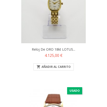
Reloj De ORO 18kt LOTUS...
Precio
4.125,00 €

AÑADIR AL CARRITO
USADO