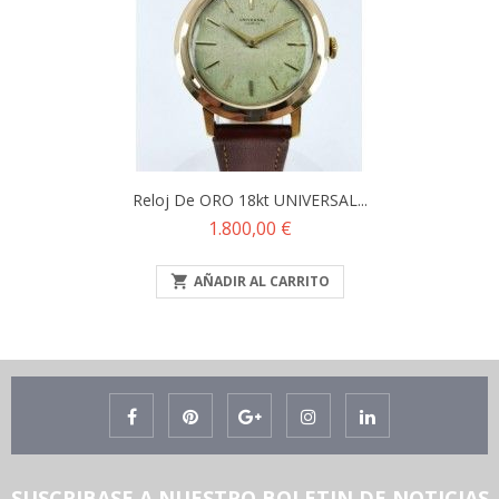
Reloj De ORO 18kt UNIVERSAL...
Precio
1.800,00 €

AÑADIR AL CARRITO
SUSCRIBASE A NUESTRO BOLETIN DE NOTICIAS