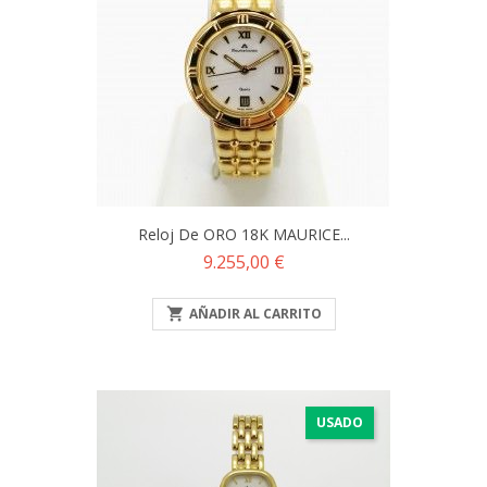
Reloj De ORO 18K MAURICE...
Precio
9.255,00 €

AÑADIR AL CARRITO
USADO