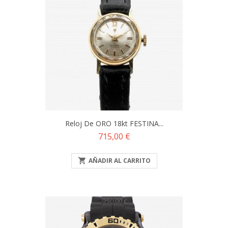
Reloj De ORO 18kt FESTINA...
Precio
715,00 €

AÑADIR AL CARRITO
-250,00 €