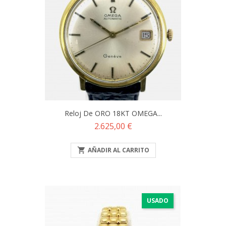
Reloj De ORO 18KT OMEGA...
Precio
2.625,00 €

AÑADIR AL CARRITO
USADO