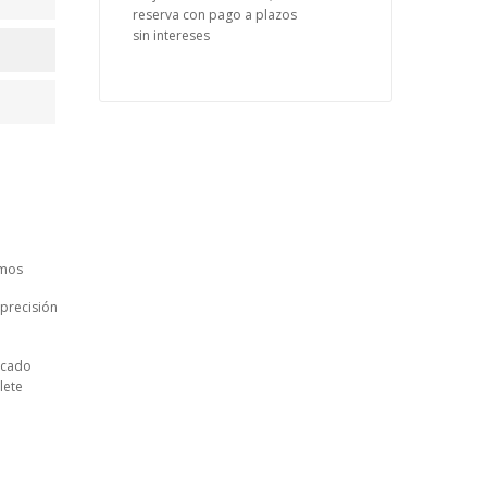
reserva con pago a plazos
sin intereses
amos
 precisión
icado
lete