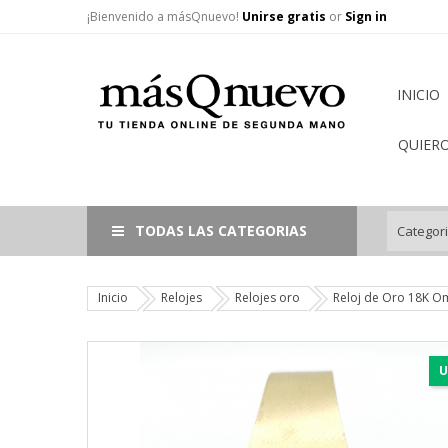
¡Bienvenido a másQnuevo!
Unirse gratis
or
Sign in
INICIO
QUIER
TODAS LAS CATEGORIAS
Inicio
Relojes
Relojes oro
Reloj de Oro 18K O
U