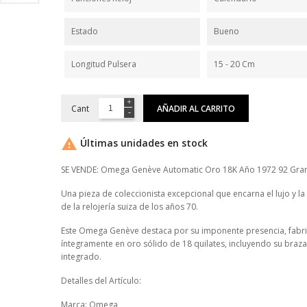
Estado
Bueno
Longitud Pulsera
15 - 20 Cm
Cant
AÑADIR AL CARRITO

Últimas unidades en stock
SE VENDE: Omega Genève Automatic Oro 18K Año 1972 92 Gr
Una pieza de coleccionista excepcional que encarna el lujo y la
de la relojería suiza de los años 70.
Este Omega Genève destaca por su imponente presencia, fabr
íntegramente en oro sólido de 18 quilates, incluyendo su braza
integrado.
Detalles del Artículo:
Marca: Omega