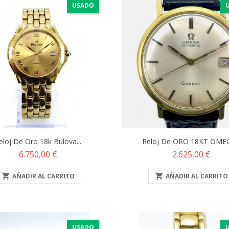
USADO
eloj De Oro 18k Bulova...
Reloj De ORO 18KT OMEG
Precio
Precio
6.750,00 €
2.625,00 €

AÑADIR AL CARRITO

AÑADIR AL CARRITO
USADO