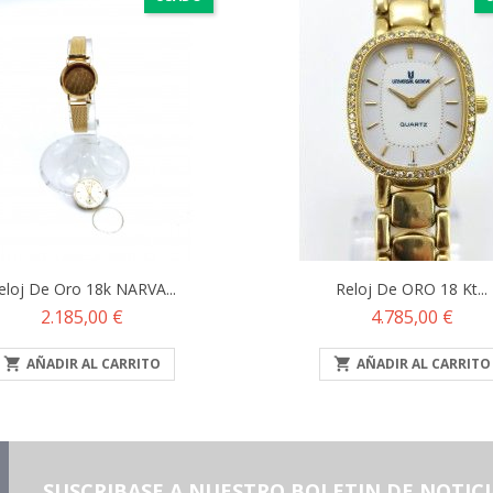
eloj De Oro 18k NARVA...
Reloj De ORO 18 Kt...
Precio
Precio
2.185,00 €
4.785,00 €

AÑADIR AL CARRITO

AÑADIR AL CARRITO
SUSCRIBASE A NUESTRO BOLETIN DE NOTICI