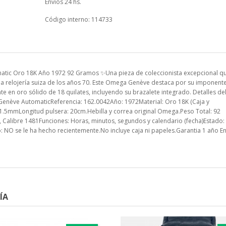
Envios 24 hs.
Código interno: 114733
tic Oro 18K Año 1972 92 Gramos ✨Una pieza de coleccionista excepcional q
e la relojería suiza de los años 70. Este Omega Genève destaca por su imponent
e en oro sólido de 18 quilates, incluyendo su brazalete integrado. Detalles de
enève AutomaticReferencia: 162.0042Año: 1972Material: Oro 18K (Caja y
1.5mmLongitud pulsera: 20cm.Hebilla y correa original Omega.Peso Total: 92
Calibre 1481Funciones: Horas, minutos, segundos y calendario (fecha)Estado:
: NO se le ha hecho recientemente.No incluye caja ni papeles.Garantia 1 año E
ÍA