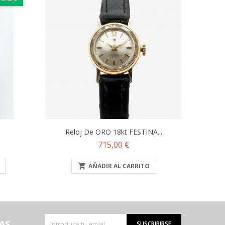
Reloj De ORO 18kt FESTINA...
Precio
715,00 €

AÑADIR AL CARRITO
AS
SUSCRIBIRSE