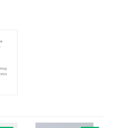
ue
e
l
 muy
nvios