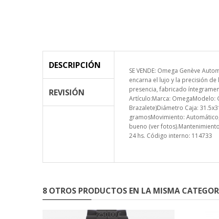
DESCRIPCIÓN
SE VENDE: Omega Genève Automa
encarna el lujo y la precisión d
presencia, fabricado íntegrament
REVISIÓN
Artículo:Marca: OmegaModelo: G
Brazalete)Diámetro Caja: 31.5x3
gramosMovimiento: Automático, 
bueno (ver fotos).Mantenimiento
24 hs. Código interno: 114733
8 OTROS PRODUCTOS EN LA MISMA CATEGOR
-250,00 €