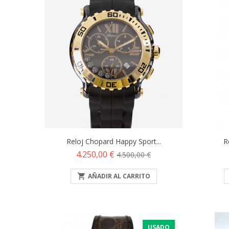
Reloj Chopard Happy Sport...
R
Precio
Precio
4.250,00 €
4.500,00 €
base

AÑADIR AL CARRITO
USADO