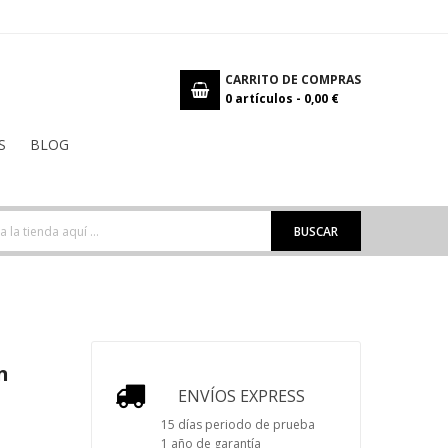
CARRITO DE COMPRAS
0
artículos -
0,00 €
S
BLOG
BUSCAR
n
ENVÍOS EXPRESS
15 días periodo de prueba
1 año de garantía