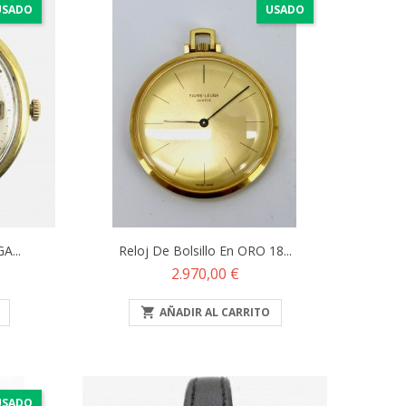
USADO
USADO
A...
Reloj De Bolsillo En ORO 18...
Precio
2.970,00 €

AÑADIR AL CARRITO
USADO