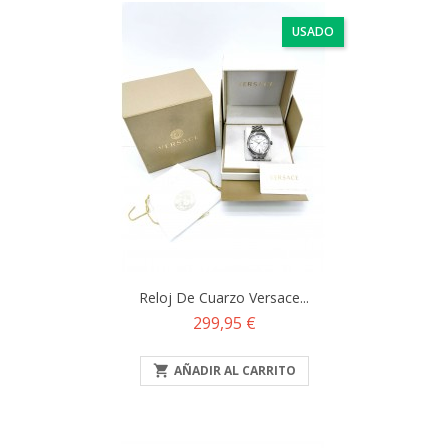
USADO
Reloj De Cuarzo Versace...
Precio
299,95 €

AÑADIR AL CARRITO