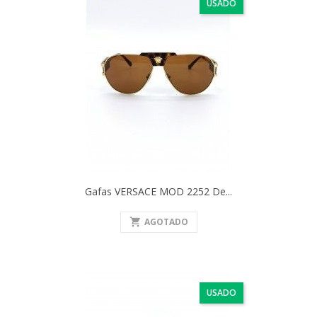
USADO
Gafas VERSACE MOD 2252 De...
shopping_cart
AGOTADO
USADO