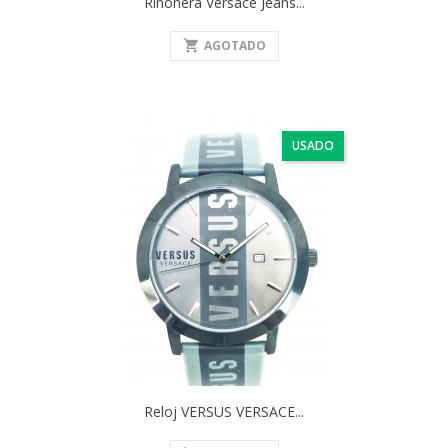
Riñonera Versace Jeans...
shopping_cart
AGOTADO
USADO
Reloj VERSUS VERSACE...