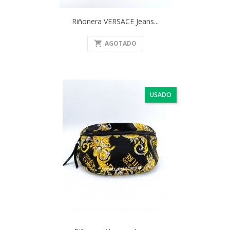
Riñonera VERSACE Jeans...
shopping_cart
AGOTADO
USADO