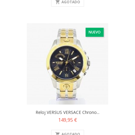
shopping_cart
AGOTADO
NUEVO
Reloj VERSUS VERSACE Chrono...
Precio
149,95 €
shopping_cart
AGOTADO