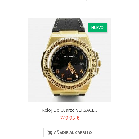
NUEVO
Reloj De Cuarzo VERSACE...
Precio
749,95 €

AÑADIR AL CARRITO