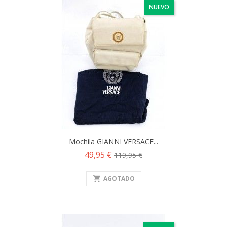
NUEVO
Mochila GIANNI VERSACE...
Precio
Precio
49,95 €
119,95 €
base
shopping_cart
AGOTADO