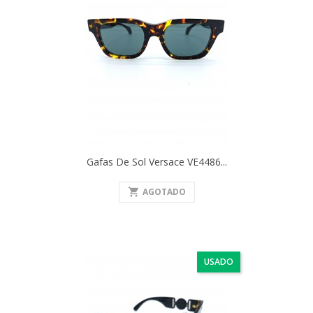
Gafas De Sol Versace VE4486...
shopping_cart
AGOTADO
USADO