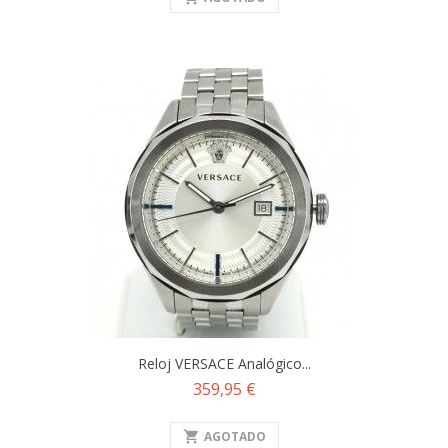
Reloj VERSACE Analógico...
Precio
359,95 €
shopping_cart
AGOTADO