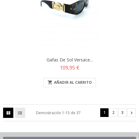
Gafas De Sol Versace...
Precio
109,95 €

AÑADIR AL CARRITO
1
2
3

Demostración 1-15 de 37