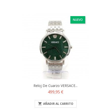
NUEVO
Reloj De Cuarzo VERSACE...
Precio
499,95 €

AÑADIR AL CARRITO