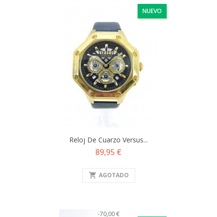
NUEVO
Reloj De Cuarzo Versus...
Precio
89,95 €
shopping_cart
AGOTADO
-70,00 €