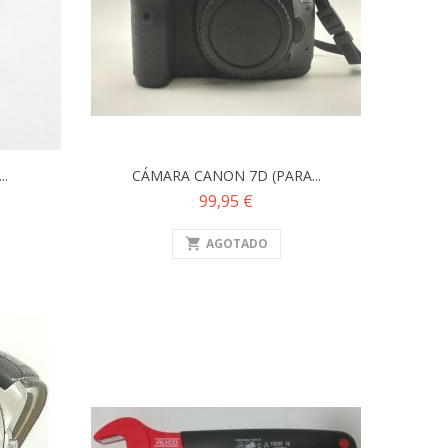
..
CÁMARA CANON 7D (PARA...
Precio
99,95 €
shopping_cart
AGOTADO