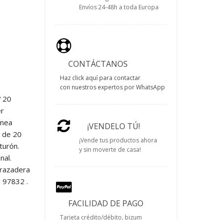
Envíos 24-48h a toda Europa
CONTÁCTANOS
Haz click aquí para contactar
con nuestros expertos por WhatsApp
º 20
er
ínea
¡VENDELO TÚ!
o de 20
¡Vende tus productos ahora
turón.
y sin moverte de casa!
nal.
brazadera
: 97832 .
FACILIDAD DE PAGO
Tarjeta crédito/débito, bizum