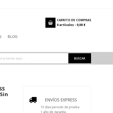
CARRITO DE COMPRAS
0
artículos -
0,00 €
S
BLOG
BUSCAR
SS
 Sin
ENVÍOS EXPRESS
15 días periodo de prueba
1 año de garantía