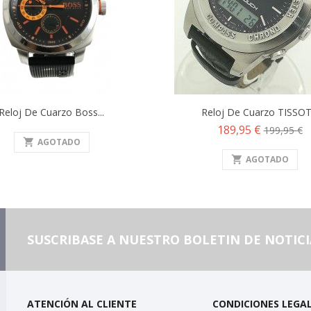
Reloj De Cuarzo Boss...
Reloj De Cuarzo TISSOT.
Precio
Precio
189,95 €
199,95 €
shopping_cart
AGOTADO
base
shopping_cart
AGOTADO
SUSCRIBASE A NUESTRO BOLETIN DE NOTICI
ATENCIÓN AL CLIENTE
CONDICIONES LEGA