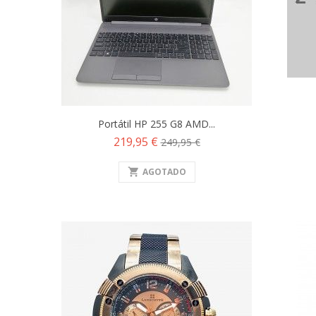
Portátil HP 255 G8 AMD...
Precio
Precio
219,95 €
249,95 €
base
shopping_cart
AGOTADO