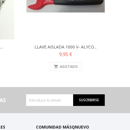
..
LLAVE AISLADA 1000 V- ALYCO...
Precio
9,95 €
shopping_cart
AGOTADO
AS
SUSCRIBIRSE
LES
COMUNIDAD MÁSQNUEVO