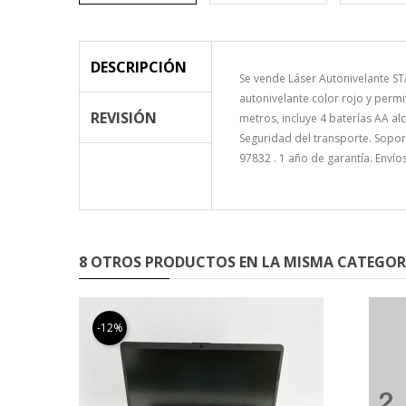
DESCRIPCIÓN
Se vende Láser Autonivelante ST
autonivelante color rojo y permi
REVISIÓN
metros, incluye 4 baterías AA alc
Seguridad del transporte. Sopor
97832 . 1 año de garantía. Envío
8 OTROS PRODUCTOS EN LA MISMA CATEGOR
-12%