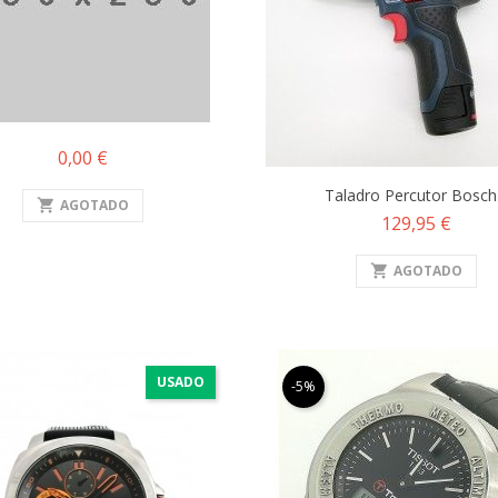
Precio
0,00 €
Taladro Percutor Bosch.
shopping_cart
AGOTADO
Precio
129,95 €
shopping_cart
AGOTADO
USADO
-5%