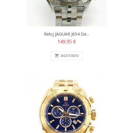
Reloj JAGUAR J654 De...
Precio
149,95 €
shopping_cart
AGOTADO