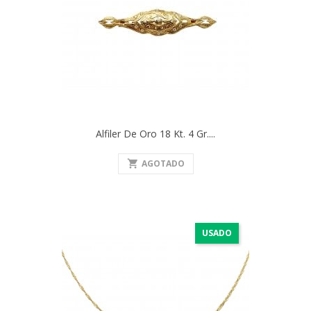
Alfiler De Oro 18 Kt. 4 Gr....
shopping_cart
AGOTADO
USADO