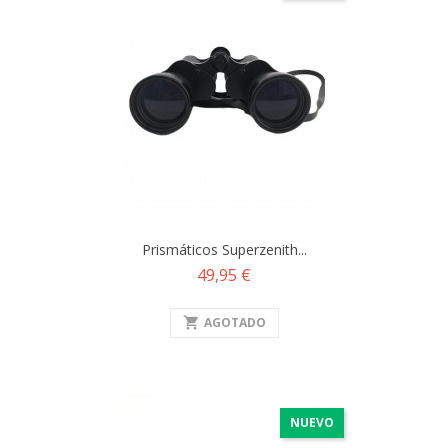
Prismáticos Superzenith...
Precio
49,95 €
shopping_cart
AGOTADO
NUEVO