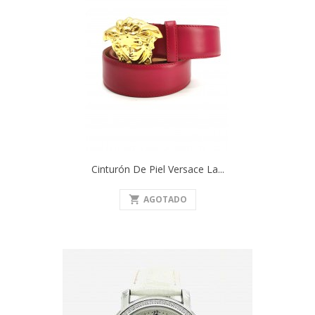
Cinturón De Piel Versace La...
shopping_cart
AGOTADO