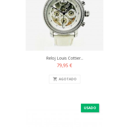
Reloj Louis Cottier...
Precio
79,95 €
shopping_cart
AGOTADO
USADO