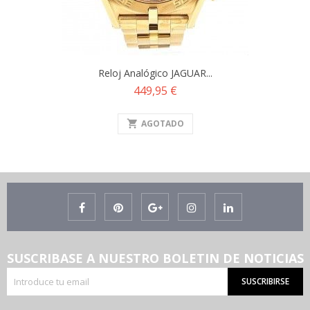
Reloj Analógico JAGUAR...
Precio
449,95 €
shopping_cart
AGOTADO
SUSCRIBASE A NUESTRO BOLETIN DE NOTICIAS
SUSCRIBIRSE