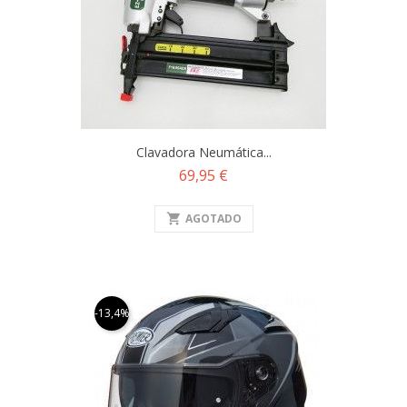
Clavadora Neumática...
Precio
69,95 €
shopping_cart
AGOTADO
-13,4%