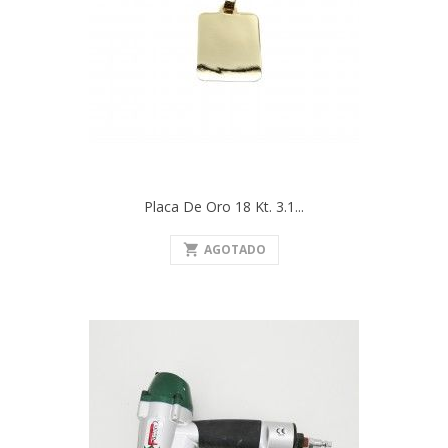
Placa De Oro 18 Kt. 3.1...
shopping_cart
AGOTADO