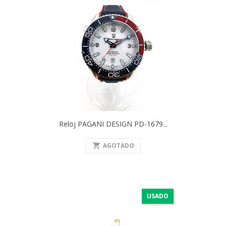
Reloj PAGANI DESIGN PD-1679...
shopping_cart
AGOTADO
USADO