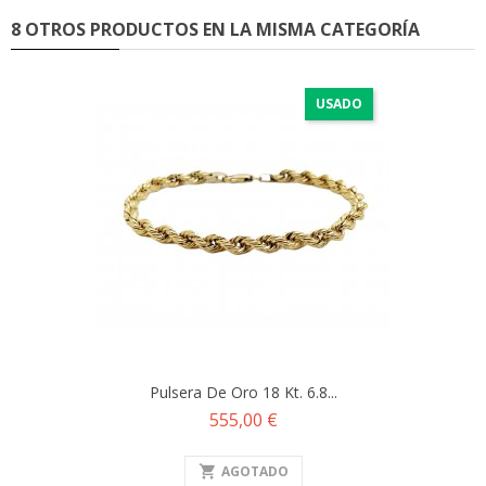
8 OTROS PRODUCTOS EN LA MISMA CATEGORÍA
USADO
Pulsera De Oro 18 Kt. 6.8...
Precio
555,00 €
shopping_cart
AGOTADO