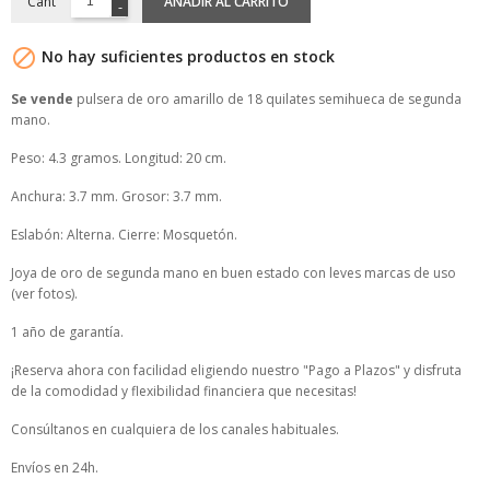
Cant
AÑADIR AL CARRITO

No hay suficientes productos en stock
Se vende
pulsera de oro amarillo de 18 quilates semihueca de segunda
mano.
Peso: 4.3 gramos. Longitud: 20 cm.
Anchura: 3.7 mm. Grosor: 3.7 mm.
Eslabón: Alterna. Cierre: Mosquetón.
Joya de oro de segunda mano en buen estado con leves marcas de uso
(ver fotos).
1 año de garantía.
¡Reserva ahora con facilidad eligiendo nuestro "Pago a Plazos" y disfruta
de la comodidad y flexibilidad financiera que necesitas!
Consúltanos en cualquiera de los canales habituales.
Envíos en 24h.