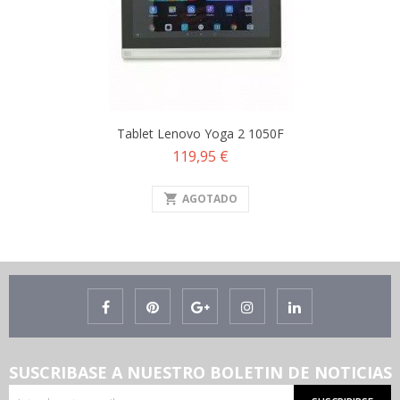
Tablet Lenovo Yoga 2 1050F
Precio
119,95 €
shopping_cart
AGOTADO
SUSCRIBASE A NUESTRO BOLETIN DE NOTICIAS