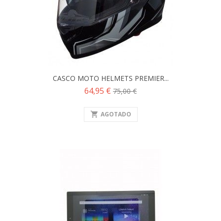
CASCO MOTO HELMETS PREMIER...
Precio
Precio
64,95 €
75,00 €
base
shopping_cart
AGOTADO