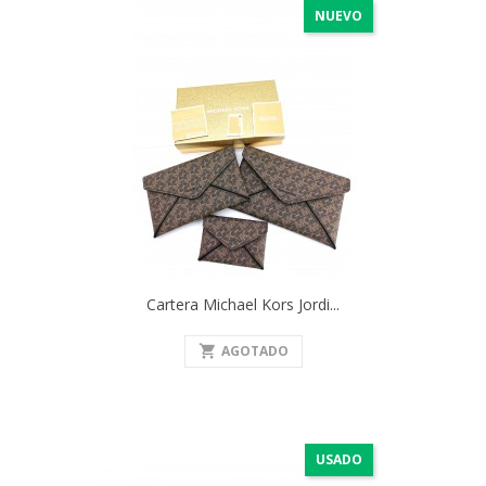
NUEVO
Cartera Michael Kors Jordi...
shopping_cart
AGOTADO
USADO