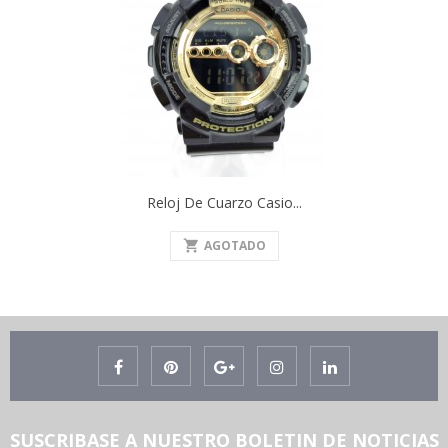
Reloj De Cuarzo Casio...
shopping_cart
AGOTADO
SUSCRIBASE A NUESTRO BOLETIN DE NOTICIAS