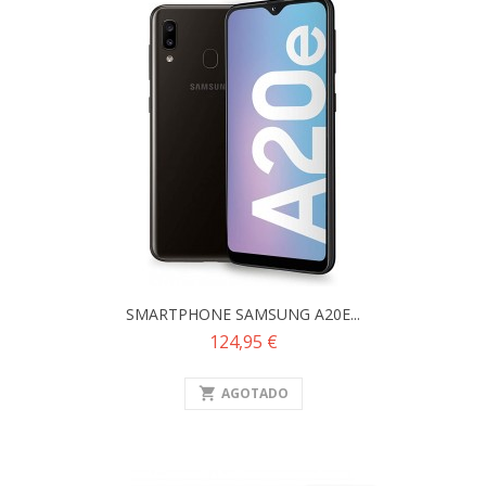
SMARTPHONE SAMSUNG A20E...
Precio
124,95 €
shopping_cart
AGOTADO