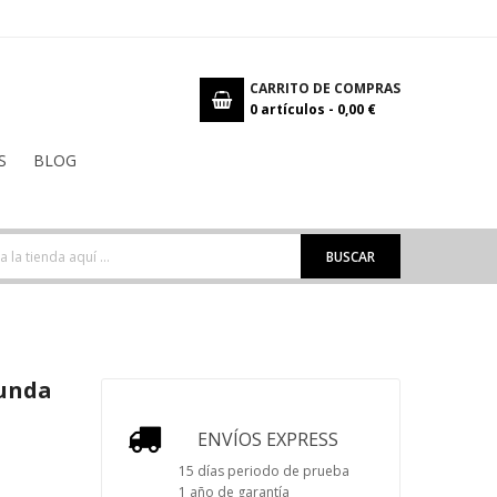
CARRITO DE COMPRAS
0
artículos -
0,00 €
S
BLOG
BUSCAR
gunda
ENVÍOS EXPRESS
15 días periodo de prueba
1 año de garantía