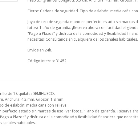
Peso 3.7 gramos. Longitud: 5.3 cm. Anchura: 4.2 mm. Grosor: 1
Cierre: Cadena de seguridad. Tipo de eslabón: media caña con 
Joya de oro de segunda mano en perfecto estado sin marcas d
fotos). 1 año de garantía. ¡Reserva ahora con facilidad eligiend
"Pago a Plazos" y disfruta de la comodidad y flexibilidad finan
necesitas! Consúltanos en cualquiera de los canales habituales.
Envíos en 24h.
Código interno: 31452
illo de 18 quilates SEMIHUECO.
cm. Anchura: 4.2 mm. Grosor: 1.8 mm.
po de eslabón: media caña con relieve.
perfecto estado sin marcas de uso (ver fotos). 1 año de garantía. ¡Reserva ah
"Pago a Plazos" y disfruta de la comodidad y flexibilidad financiera que necesita
s canales habituales.