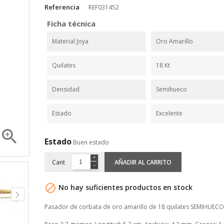
Referencia
REF031452
Ficha técnica
Material Joya
Oro Amarillo
Quilates
18 Kt
Densidad
Semihueco
Estado
Excelente

Estado
Buen estado
Cant
AÑADIR AL CARRITO

No hay suficientes productos en stock
Pasador de corbata de oro amarillo de 18 quilates SEMIHUECO