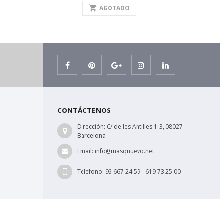
shopping_cart
AGOTADO
CONTÁCTENOS
Dirección:
C/ de les Antilles 1-3, 08027
Barcelona
Email:
info@masqnuevo.net
Telefono:
93 667 24 59 - 619 73 25 00