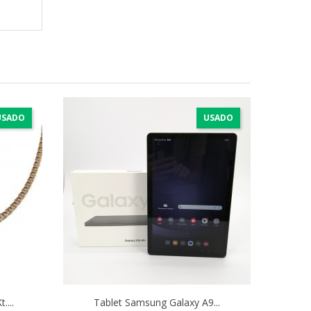
USADO
USADO
...
Tablet Samsung Galaxy A9...