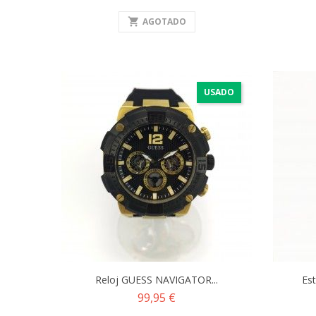
shopping_cart
AGOTADO
USADO
Reloj GUESS NAVIGATOR...
Est
Precio
99,95 €