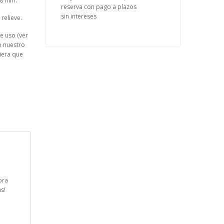
.8 mm.
reserva con pago a plazos
sin intereses
relieve.
e uso (ver
o nuestro
ciera que
ora
s!