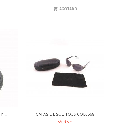
shopping_cart
AGOTADO
i...
GAFAS DE SOL TOUS COL0568
Precio
59,95 €