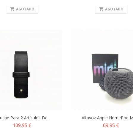
shopping_cart
AGOTADO
shopping_cart
AGOTADO
uche Para 2 Artículos De...
Altavoz Apple HomePod Min
Precio
Precio
109,95 €
69,95 €