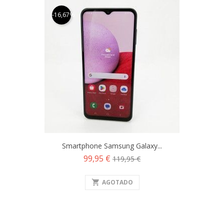
-16,67%
Smartphone Samsung Galaxy...
Precio
Precio
99,95 €
119,95 €
base
shopping_cart
AGOTADO