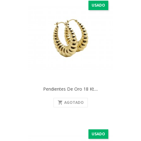
USADO
Pendientes De Oro 18 Kt....
shopping_cart
AGOTADO
USADO