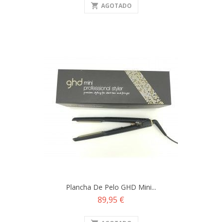
shopping_cart
AGOTADO
Plancha De Pelo GHD Mini...
Precio
89,95 €