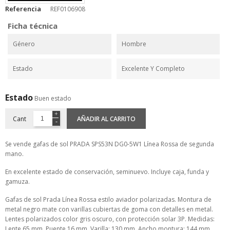
Referencia
REF0106908
Ficha técnica
Género
Hombre
Estado
Excelente Y Completo
Estado
Buen estado
Cant
AÑADIR AL CARRITO
Se vende gafas de sol PRADA SPS53N DG0-5W1 Línea Rossa de segunda
mano.
En excelente estado de conservación, seminuevo. Incluye caja, funda y
gamuza.
Gafas de sol Prada Línea Rossa estilo aviador polarizadas. Montura de
metal negro mate con varillas cubiertas de goma con detalles en metal.
Lentes polarizados color gris oscuro, con protección solar 3P. Medidas:
Lente 65 mm. Puente 16 mm. Varilla: 130 mm. Ancho montura: 144 mm.