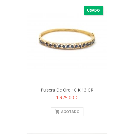
USADO
Pulsera De Oro 18 K 13 GR
Precio
1.925,00 €
shopping_cart
AGOTADO