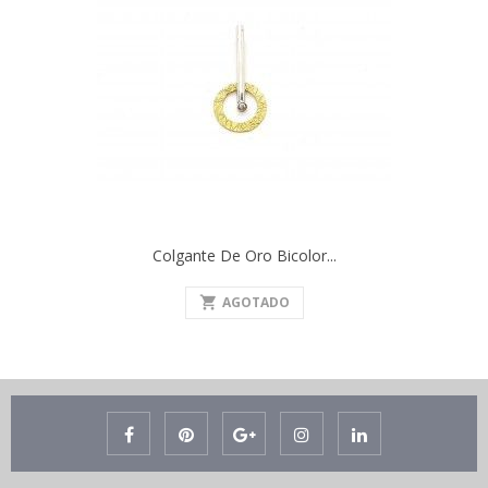
Colgante De Oro Bicolor...
shopping_cart
AGOTADO