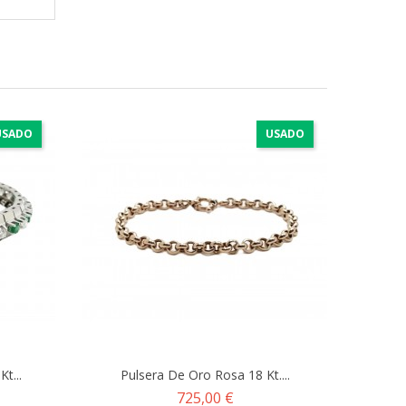
USADO
USADO
t...
Pulsera De Oro Rosa 18 Kt....
Precio
725,00 €