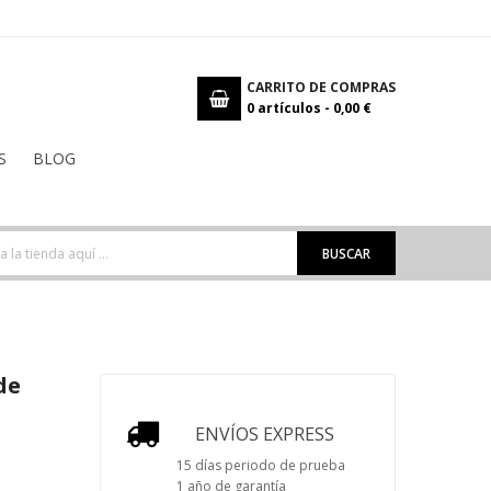
CARRITO DE COMPRAS
0
artículos -
0,00 €
S
BLOG
BUSCAR
de
ENVÍOS EXPRESS
15 días periodo de prueba
1 año de garantía