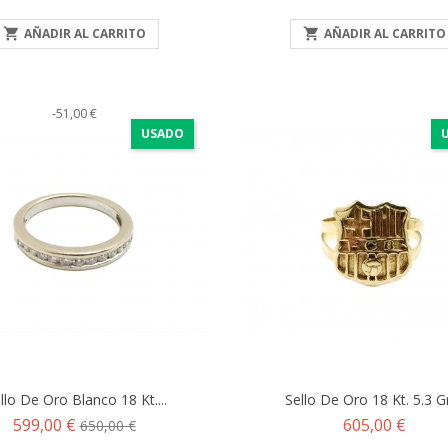
base
base

AÑADIR AL CARRITO

AÑADIR AL CARRITO
-51,00 €
USADO
llo De Oro Blanco 18 Kt....
Sello De Oro 18 Kt. 5.3 Gr.
Precio
Precio
Precio
599,00 €
605,00 €
650,00 €