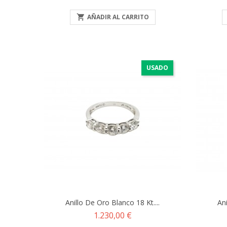

AÑADIR AL CARRITO
USADO
Anillo De Oro Blanco 18 Kt....
Ani
Precio
1.230,00 €