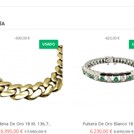
ÍA
-690,00 €
-420,00 €
USADO
ena De Oro 18 Kt. 136,7...
Pulsera De Oro Blanco 18 K
recio
Precio
Precio
Precio
16.395,00 €
6.230,00 €
17.085,00 €
6.650,00 €