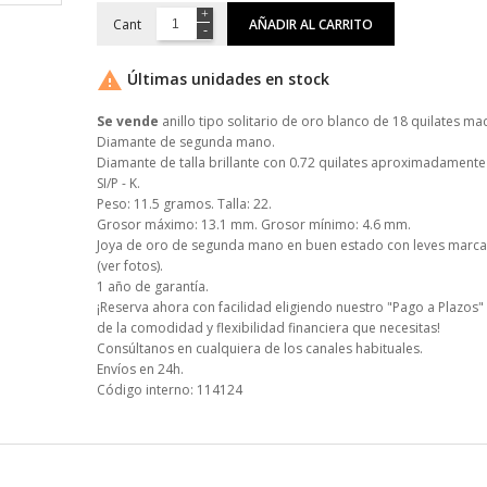
Cant
AÑADIR AL CARRITO

Últimas unidades en stock
Se vende
anillo tipo solitario de oro blanco de 18 quilates ma
Diamante de segunda mano.
Diamante de talla brillante con 0.72 quilates aproximadamente 
SI/P - K.
Peso: 11.5 gramos. Talla: 22.
Grosor máximo: 13.1 mm. Grosor mínimo: 4.6 mm.
Joya de oro de segunda mano en buen estado con leves marca
(ver fotos).
1 año de garantía.
¡Reserva ahora con facilidad eligiendo nuestro "Pago a Plazos" 
de la comodidad y flexibilidad financiera que necesitas!
Consúltanos en cualquiera de los canales habituales.
Envíos en 24h.
Código interno: 114124