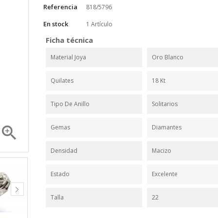
Referencia
818/5796
En stock
1 Artículo
Ficha técnica
Material Joya
Oro Blanco
Quilates
18 Kt
Tipo De Anillo
Solitarios

Gemas
Diamantes
Densidad
Macizo
Estado
Excelente
Talla
22