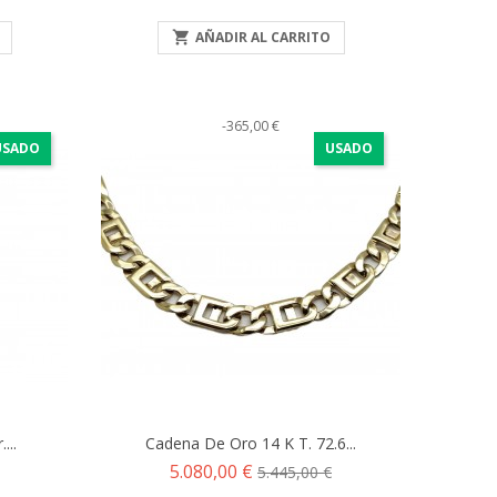

AÑADIR AL CARRITO
-365,00 €
USADO
USADO
...
Cadena De Oro 14 K T. 72.6...
Precio
Precio
5.080,00 €
5.445,00 €