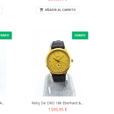

AÑADIR AL CARRITO
USADO
USADO
...
Reloj De ORO 18k Eberhard &...
Precio
1.595,95 €