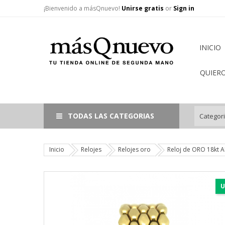
¡Bienvenido a másQnuevo!
Unirse gratis
or
Sign in
INICIO
QUIER
TODAS LAS CATEGORIAS
Inicio
Relojes
Relojes oro
Reloj de ORO 18kt 
U