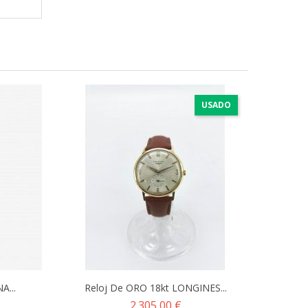
USADO
A...
Reloj De ORO 18kt LONGINES...
Precio
2.305,00 €