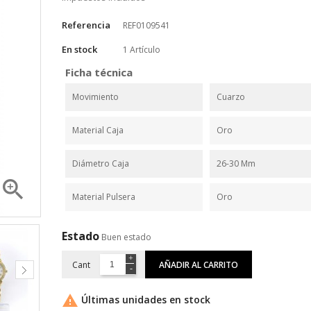
Referencia
REF0109541
En stock
1 Artículo
Ficha técnica
Movimiento
Cuarzo
Material Caja
Oro
Diámetro Caja
26-30 Mm

Material Pulsera
Oro
Estado
Buen estado
Cant
AÑADIR AL CARRITO

Últimas unidades en stock