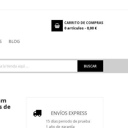
CARRITO DE COMPRAS
0
artículos -
0,00 €
S
BLOG
BUSCAR
mm
s de
ENVÍOS EXPRESS
15 días periodo de prueba
1 año de garantía