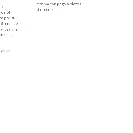
reserva con pago a plazos
jo
sin intereses
l de 61
aca por su
e 16 mm que
rantiza una
una pieza
scan un