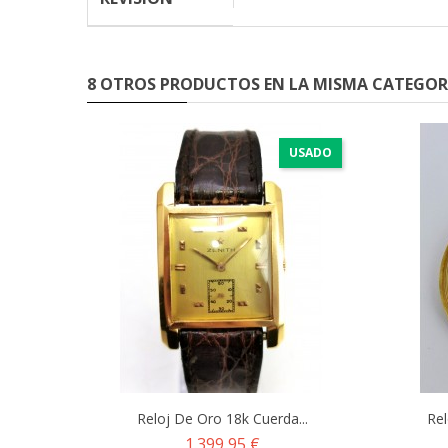
8 OTROS PRODUCTOS EN LA MISMA CATEGOR
USADO
Reloj De Oro 18k Cuerda...
Rel
Precio
1.399,95 €