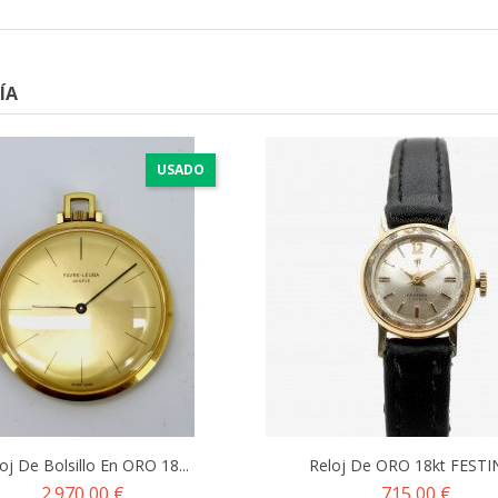
ÍA
USADO
oj De Bolsillo En ORO 18...
Reloj De ORO 18kt FESTIN
Precio
Precio
2.970,00 €
715,00 €