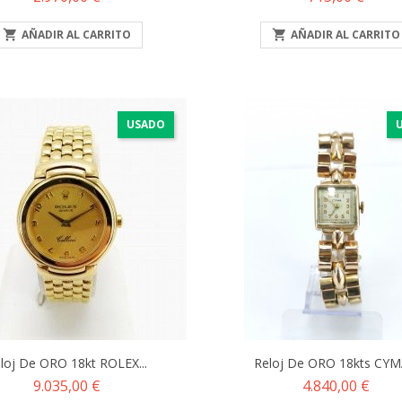

AÑADIR AL CARRITO

AÑADIR AL CARRITO
USADO
loj De ORO 18kt ROLEX...
Reloj De ORO 18kts CYMA
Precio
Precio
9.035,00 €
4.840,00 €