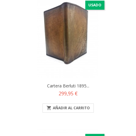
USADO
Cartera Berluti 1895...
Precio
299,95 €

AÑADIR AL CARRITO