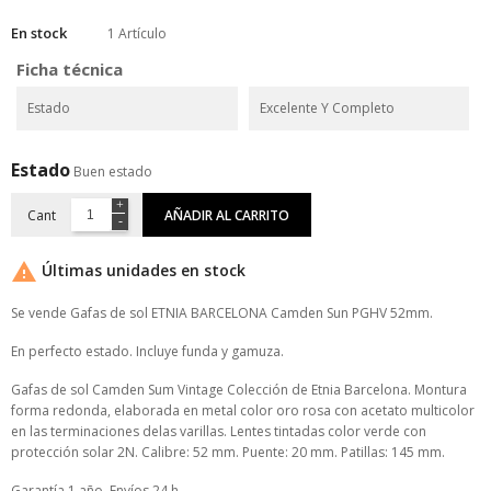
En stock
1 Artículo
Ficha técnica
Estado
Excelente Y Completo
Estado
Buen estado
Cant
AÑADIR AL CARRITO

Últimas unidades en stock
Se vende Gafas de sol ETNIA BARCELONA Camden Sun PGHV 52mm.
En perfecto estado. Incluye funda y gamuza.
Gafas de sol Camden Sum Vintage Colección de Etnia Barcelona. Montura
forma redonda, elaborada en metal color oro rosa con acetato multicolor
en las terminaciones delas varillas. Lentes tintadas color verde con
protección solar 2N. Calibre: 52 mm. Puente: 20 mm. Patillas: 145 mm.
Garantía 1 año. Envíos 24 h.