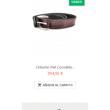
USADO
Cinturón Piel Cocodrilo...
Precio
394,95 €

AÑADIR AL CARRITO