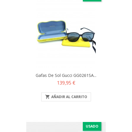
Gafas De Sol Gucci GG0261SA...
Precio
139,95 €

AÑADIR AL CARRITO
USADO