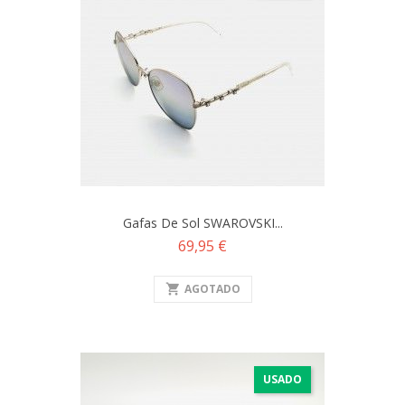
Gafas De Sol SWAROVSKI...
Precio
69,95 €
shopping_cart
AGOTADO
USADO