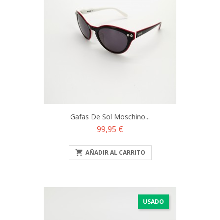
Gafas De Sol Moschino...
Precio
99,95 €

AÑADIR AL CARRITO
USADO