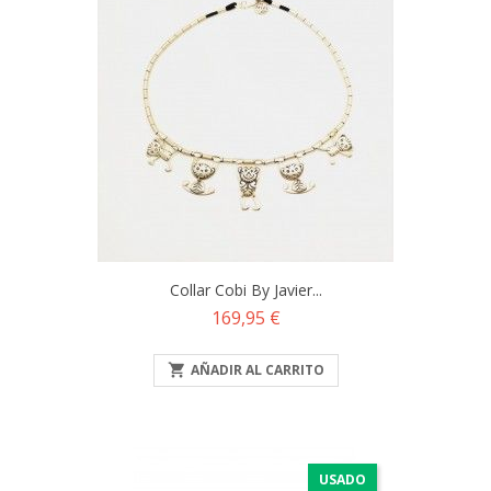
Collar Cobi By Javier...
Precio
169,95 €

AÑADIR AL CARRITO
USADO