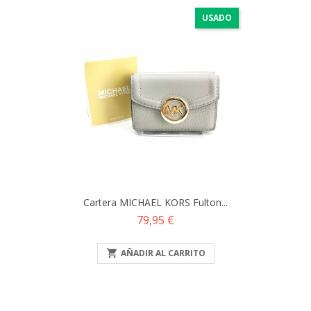
USADO
Cartera MICHAEL KORS Fulton...
Precio
79,95 €

AÑADIR AL CARRITO