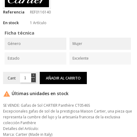
Referencia
REF0116140
En stock
1 Artículo
Ficha técnica
Género
Mujer
Estado
Excelente
Cant
AÑADIR AL CARRITO

Últimas unidades en stock
SE VENDE: Gafas de Sol CARTIER Panthère CT0546S
Excepcionales gafas de sol de la prestigiosa Maison Cartier, una pieza que
representa la cumbre del lujo y la artesanía francesa de la exclusiva
colección Panthère
Detalles del Artículo:
Marca: Cartier (Made in Italy)