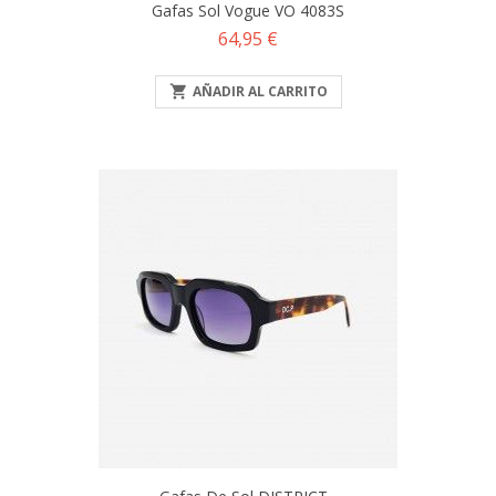
Gafas Sol Vogue VO 4083S
Precio
64,95 €

AÑADIR AL CARRITO