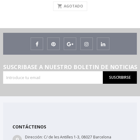
shopping_cart
AGOTADO
SUSCRIBASE A NUESTRO BOLETIN DE NOTICIAS
SUSCRIBIRSE
CONTÁCTENOS
Dirección:
C/ de les Antilles 1-3, 08027 Barcelona