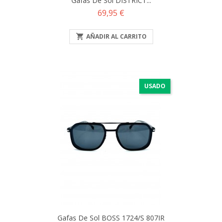
Gafas De Sol DISTRICT...
Precio
69,95 €

AÑADIR AL CARRITO
USADO
Gafas De Sol BOSS 1724/S 807IR