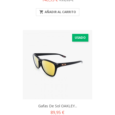
base

AÑADIR AL CARRITO
USADO
Gafas De Sol OAKLEY...
Precio
89,95 €