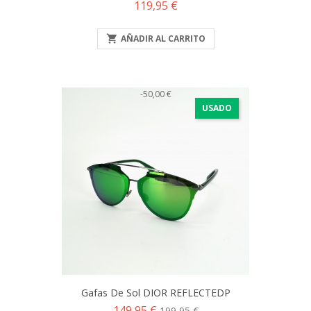
Precio
119,95 €

AÑADIR AL CARRITO
-50,00 €
USADO
Gafas De Sol DIOR REFLECTEDP
Precio
Precio
149,95 €
199,95 €