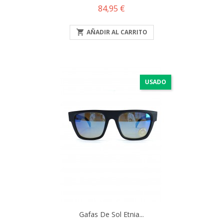
Precio
84,95 €

AÑADIR AL CARRITO
USADO
Gafas De Sol Etnia...