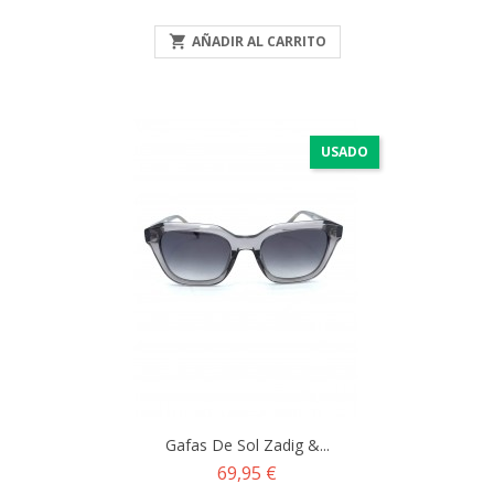

AÑADIR AL CARRITO
USADO
Gafas De Sol Zadig &...
Precio
69,95 €