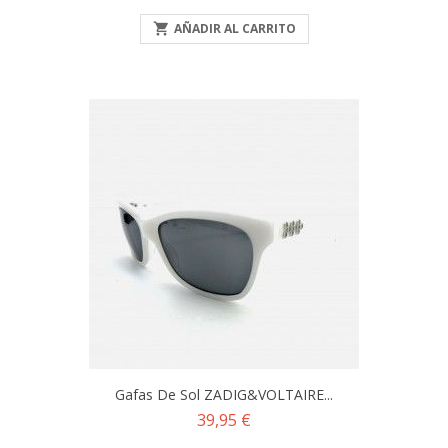

AÑADIR AL CARRITO
Gafas De Sol ZADIG&VOLTAIRE...
Precio
39,95 €