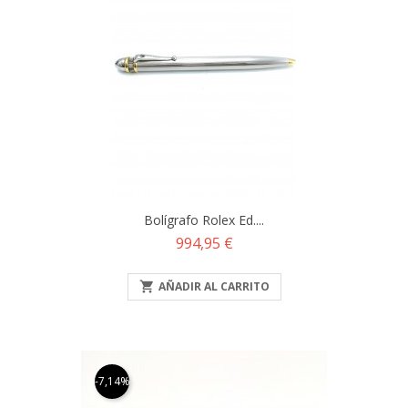
Bolígrafo Rolex Ed....
Precio
994,95 €

AÑADIR AL CARRITO
-7,14%