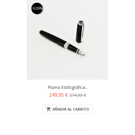
-9,09%
Pluma Estilográfica...
Precio
Precio
249,95 €
274,95 €
base

AÑADIR AL CARRITO