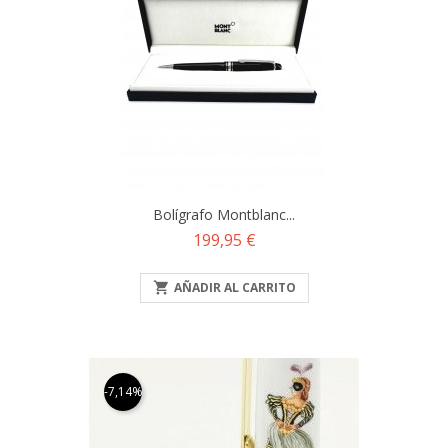
Bolígrafo Montblanc...
Precio
199,95 €

AÑADIR AL CARRITO
-7,14%