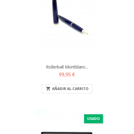
Rollerball Montblanc...
Precio
99,95 €

AÑADIR AL CARRITO
USADO