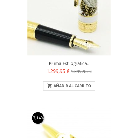
Pluma Estilográfica...
Precio
Precio
1.299,95 €
1.399,95 €
base

AÑADIR AL CARRITO
-7,14%