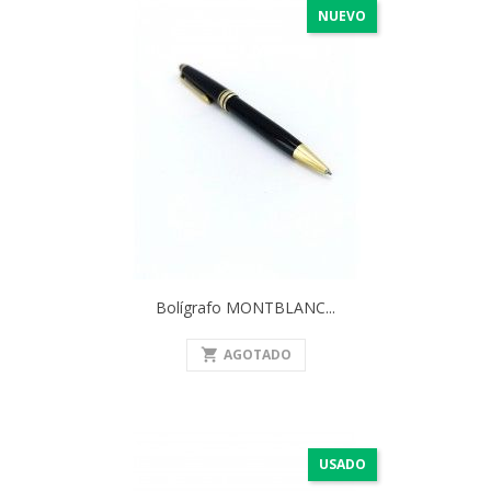
NUEVO
Bolígrafo MONTBLANC...
shopping_cart
AGOTADO
USADO