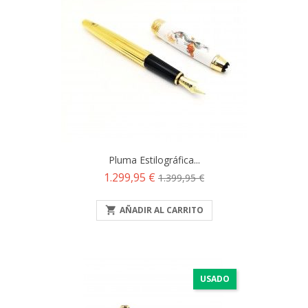
Pluma Estilográfica...
Precio
Precio
1.299,95 €
1.399,95 €
base

AÑADIR AL CARRITO
USADO