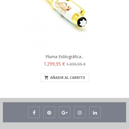
Pluma Estilográfica...
Precio
Precio
1.299,95 €
1.399,95 €
base

AÑADIR AL CARRITO