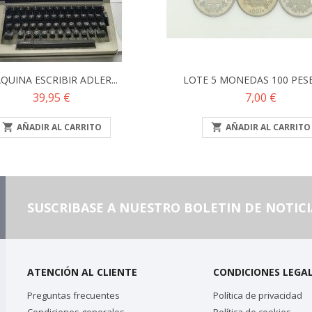
QUINA ESCRIBIR ADLER...
LOTE 5 MONEDAS 100 PESET
Precio
Precio
39,95 €
7,00 €

AÑADIR AL CARRITO

AÑADIR AL CARRITO
SUSCRIBASE A NUESTRO BOLETIN DE NOTICI
ATENCIÓN AL CLIENTE
CONDICIONES LEGA
Preguntas frecuentes
Política de privacidad