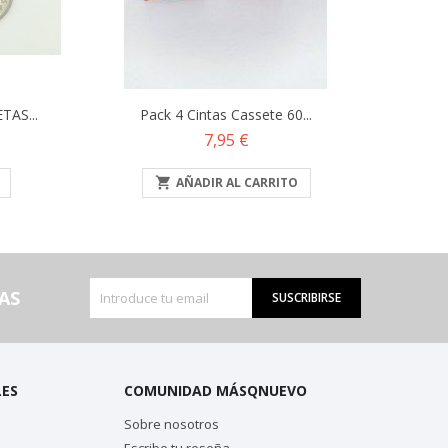
AS...
Pack 4 Cintas Cassete 60...
Precio
7,95 €

AÑADIR AL CARRITO
AS
SUSCRIBIRSE
LES
COMUNIDAD MÁSQNUEVO
Sobre nosotros