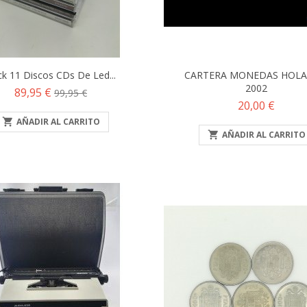
k 11 Discos CDs De Led...
CARTERA MONEDAS HOL
2002
Precio
Precio
89,95 €
99,95 €
Precio
20,00 €
base

AÑADIR AL CARRITO

AÑADIR AL CARRITO