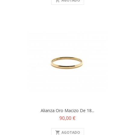
shopping_cart
AGOTADO
Alianza Oro Macizo De 18...
Precio
90,00 €
shopping_cart
AGOTADO