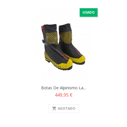
USADO
Botas De Alpinismo La...
Precio
449,95 €
shopping_cart
AGOTADO