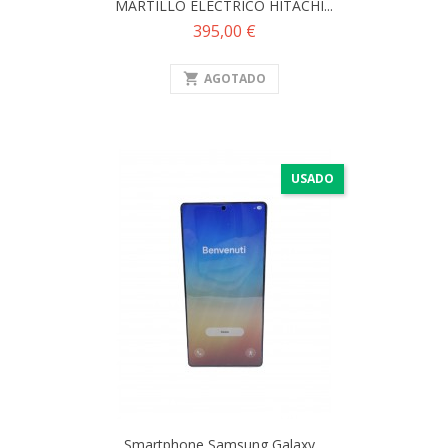
MARTILLO ELÉCTRICO HITACHI...
Precio
395,00 €
shopping_cart
AGOTADO
USADO
Smartphone Samsung Galaxy...