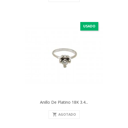
USADO
Anillo De Platino 18K 3.4...
shopping_cart
AGOTADO