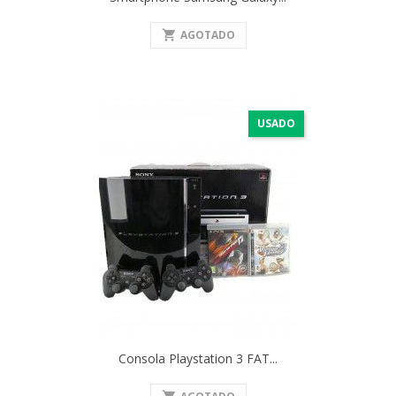
shopping_cart
AGOTADO
USADO
Consola Playstation 3 FAT...