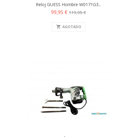
Reloj GUESS Hombre W0171G3...
Precio
Precio
99,95 €
119,95 €
base
shopping_cart
AGOTADO