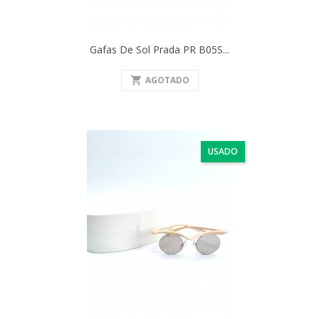
Gafas De Sol Prada PR B05S...
shopping_cart
AGOTADO
USADO