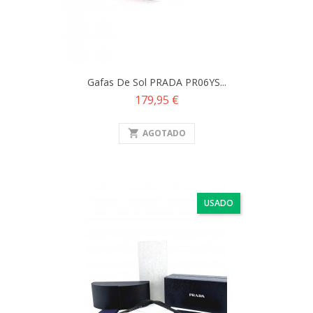
Gafas De Sol PRADA PR06YS...
Precio
179,95 €
shopping_cart
AGOTADO
USADO