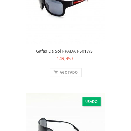
Gafas De Sol PRADA PS01WS...
Precio
149,95 €
shopping_cart
AGOTADO
USADO