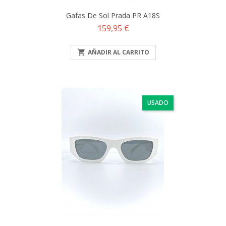
Gafas De Sol Prada PR A18S
Precio
159,95 €

AÑADIR AL CARRITO
USADO