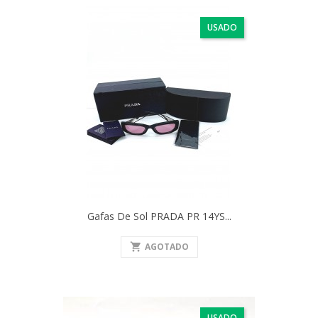
USADO
Gafas De Sol PRADA PR 14YS...
shopping_cart
AGOTADO
USADO