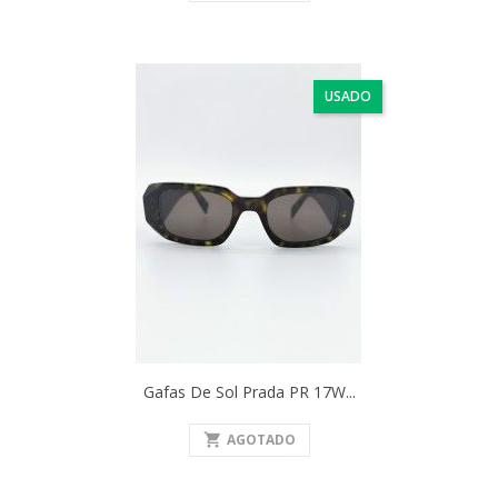
USADO
Gafas De Sol Prada PR 17W...
shopping_cart
AGOTADO