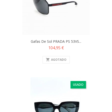
Gafas De Sol PRADA PS 53VS...
Precio
104,95 €
shopping_cart
AGOTADO
USADO