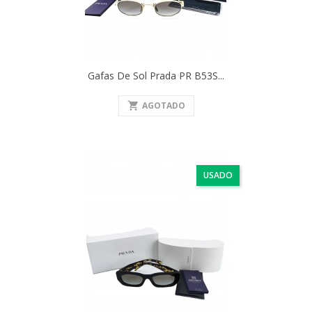
Gafas De Sol Prada PR B53S...
shopping_cart
AGOTADO
USADO