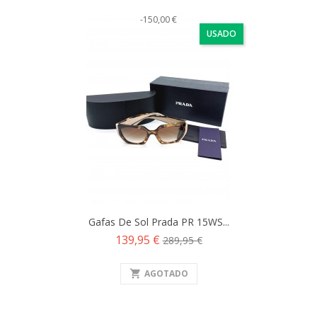
-150,00 €
USADO
Gafas De Sol Prada PR 15WS...
Precio
Precio
139,95 €
289,95 €
base
shopping_cart
AGOTADO