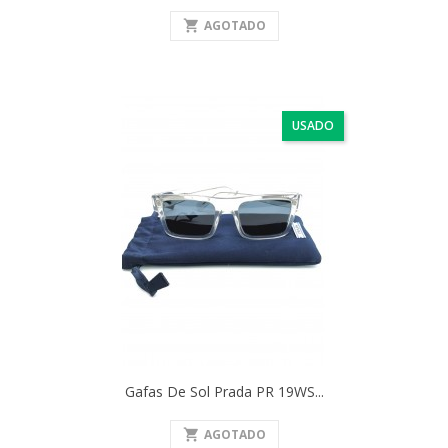
shopping_cart
AGOTADO
USADO
Gafas De Sol Prada PR 19WS...
shopping_cart
AGOTADO