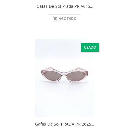
Gafas De Sol Prada PR A01S...
shopping_cart
AGOTADO
USADO
Gafas De Sol PRADA PR 26ZS...