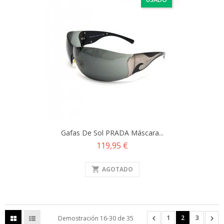
Gafas De Sol PRADA Máscara...
Precio
119,95 €
shopping_cart
AGOTADO
1
2
3


Demostración 16-30 de 35