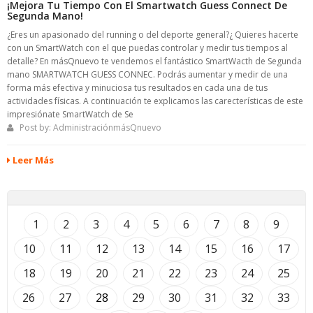
¡Mejora Tu Tiempo Con El Smartwatch Guess Connect De
Segunda Mano!
¿Eres un apasionado del running o del deporte general?¿ Quieres hacerte
con un SmartWatch con el que puedas controlar y medir tus tiempos al
detalle? En másQnuevo te vendemos el fantástico SmartWacth de Segunda
mano SMARTWATCH GUESS CONNEC. Podrás aumentar y medir de una
forma más efectiva y minuciosa tus resultados en cada una de tus
actividades físicas. A continuación te explicamos las carecterísticas de este
impresiónate SmartWatch de Se
Post by:
AdministraciónmásQnuevo
Leer Más
1
2
3
4
5
6
7
8
9
10
11
12
13
14
15
16
17
18
19
20
21
22
23
24
25
26
27
28
29
30
31
32
33