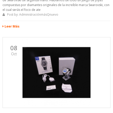
de Swarovski de segunda mano. Hablamos de todo un juego de joyas
compuestas por diamantes originales de la increíble marca Swarovski, con
el cual serás el foco de ate
Post by:
AdministraciónmásQnuevo
Leer Más
08
Oct